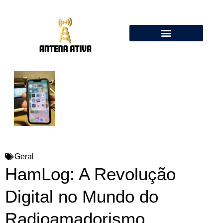
Calculadora de Antenas Online: Dipolo, Delta Loop, Flower Pot
Geral
HamLog: A Revolução
Digital no Mundo do
Radioamadorismo