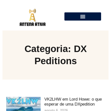
Calculadora de Antenas Online: Dipolo, Delta Loop, Flower Pot
Categoria: DX
Peditions
VK2LHW em Lord Howe: o que
esperar de uma DXpedition
agosto 6, 2026