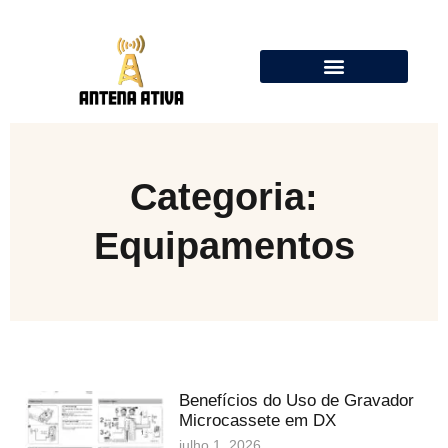
Calculadora de Antenas Online: Dipolo, Delta Loop, Flower Pot
Categoria:
Equipamentos
Benefícios do Uso de Gravador
Microcassete em DX
julho 1, 2026