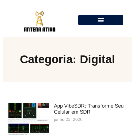
Calculadora de Antenas Online: Dipolo, Delta Loop, Flower Pot
Categoria: Digital
App VibeSDR: Transforme Seu
Celular em SDR
junho 23, 2026