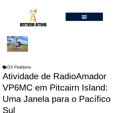
Calculadora de Antenas Online: Dipolo, Delta Loop, Flower Pot
DX Peditions
Atividade de RadioAmador
VP6MC em Pitcairn Island:
Uma Janela para o Pacífico
Sul