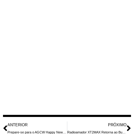
ANTERIOR
PRÓXIMO
Prepare-se para o AGCW Happy New Year Contest: Dicas e Regulamentos para Amadores de Rádio em 2026
Radioamador XT2MAX Retorna ao Burkina Faso para Expedição de Rádio com Novos Equipamentos e Desafios