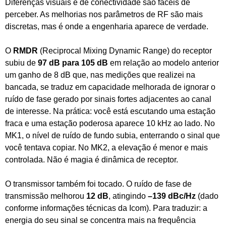
Diferenças visuais e de conectividade são fáceis de
perceber. As melhorias nos parâmetros de RF são mais
discretas, mas é onde a engenharia aparece de verdade.
O
RMDR
(Reciprocal Mixing Dynamic Range) do receptor
subiu de
97 dB para 105 dB
em relação ao modelo anterior
um ganho de 8 dB que, nas medições que realizei na
bancada, se traduz em capacidade melhorada de ignorar o
ruído de fase gerado por sinais fortes adjacentes ao canal
de interesse. Na prática: você está escutando uma estação
fraca e uma estação poderosa aparece 10 kHz ao lado. No
MK1, o nível de ruído de fundo subia, enterrando o sinal que
você tentava copiar. No MK2, a elevação é menor e mais
controlada. Não é magia é dinâmica de receptor.
O transmissor também foi tocado. O ruído de fase de
transmissão melhorou
12 dB
, atingindo
–139 dBc/Hz
(dado
conforme informações técnicas da Icom). Para traduzir: a
energia do seu sinal se concentra mais na frequência