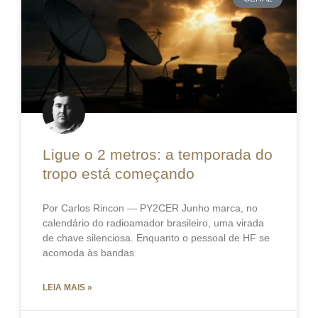
Ligue o 2 metros: a temporada do
tropo está começando
Por Carlos Rincon — PY2CER Junho marca, no
calendário do radioamador brasileiro, uma virada
de chave silenciosa. Enquanto o pessoal de HF se
acomoda às bandas
LEIA MAIS »