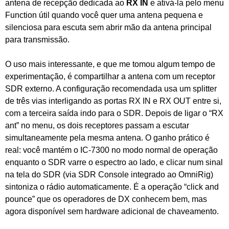
antena de recepção dedicada ao
RX IN
e ativá-la pelo menu
Function útil quando você quer uma antena pequena e
silenciosa para escuta sem abrir mão da antena principal
para transmissão.
O uso mais interessante, e que me tomou algum tempo de
experimentação, é compartilhar a antena com um receptor
SDR externo. A configuração recomendada usa um splitter
de três vias interligando as portas RX IN e RX OUT entre si,
com a terceira saída indo para o SDR. Depois de ligar o “RX
ant” no menu, os dois receptores passam a escutar
simultaneamente pela mesma antena. O ganho prático é
real: você mantém o IC-7300 no modo normal de operação
enquanto o SDR varre o espectro ao lado, e clicar num sinal
na tela do SDR (via SDR Console integrado ao OmniRig)
sintoniza o rádio automaticamente. É a operação “click and
pounce” que os operadores de DX conhecem bem, mas
agora disponível sem hardware adicional de chaveamento.