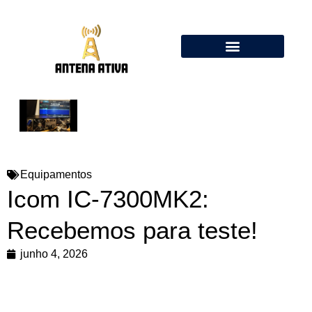
Calculadora de Antenas Online: Dipolo, Delta Loop, Flower Pot
Equipamentos
Icom IC-7300MK2:
Recebemos para teste!
junho 4, 2026