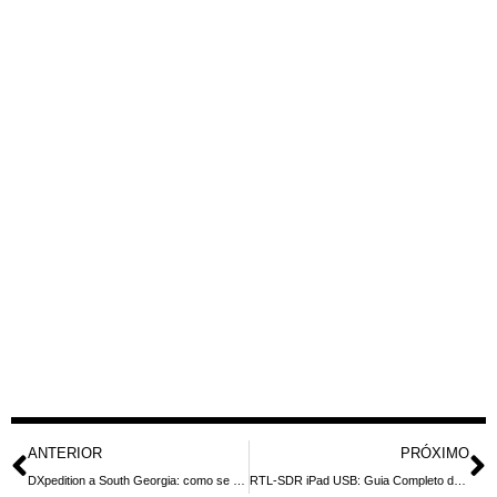
ANTERIOR
PRÓXIMO
DXpedition a South Georgia: como se planeja uma ativação rara
RTL-SDR iPad USB: Guia Completo de Conexão e Usos