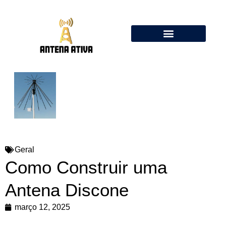
Calculadora de Antenas Online: Dipolo, Delta Loop, Flower Pot
Geral
Como Construir uma
Antena Discone
março 12, 2025