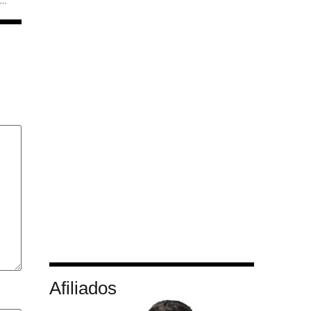
ipe do Mini-Test 40 CW: Desafio Global de RadioAmador em 40 Metros no Ano Novo
Afiliados