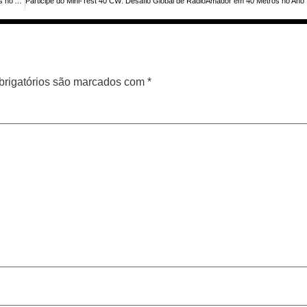
Concurso A1Club AWT: Participe do Desafio Mundial de CW em Todas as Bandas no Ano Novo
Partic
rigatórios são marcados com
*