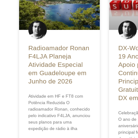
Radioamador Ronan
DX-Wo
F4LJA Planeja
19 An
Atividade Especial
Apoio 
em Guadeloupe em
Contin
Junho de 2026
Princi
Gratui
Atividade em HF e FT8 com
DX em
Potência Reduzida O
radioamador Ronan, conhecido
Celebraçã
pelo indicativo F4LJA, anunciou
O ano de 
seus planos para uma
aniversár
expedição de rádio à ilha
principal 