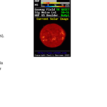
s),
la
r