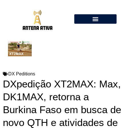
Calculadora de Antenas Online: Dipolo, Delta Loop, Flower Pot
DX Peditions
DXpedição XT2MAX: Max,
DK1MAX, retorna a
Burkina Faso em busca de
novo QTH e atividades de