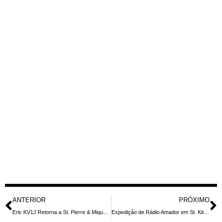
ANTERIOR
PRÓXIMO
Eric KV1J Retorna a St. Pierre & Miquelon para Sua 18ª Expedição DX em 2026, Foco em Bandas de Alta Frequência e 50 MHz
Expedição de Rádio Amador em St. Kitts: V4/K0YA e V4/W5RCX Ativos em Fevereiro e Março de 2026