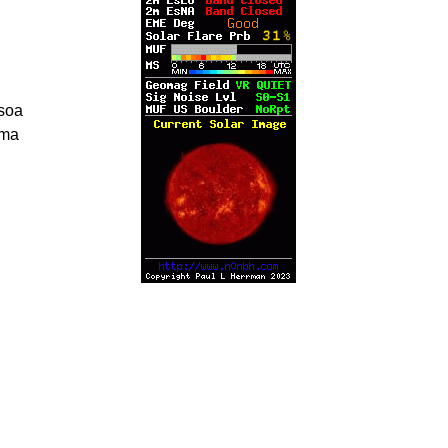
ssoa
uma