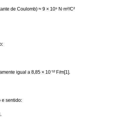
ante de Coulomb) ≈ 9 × 10⁹ N·m²/C²
o:
mente igual a 8,85 × 10⁻¹² F/m[1].
 e sentido:
.