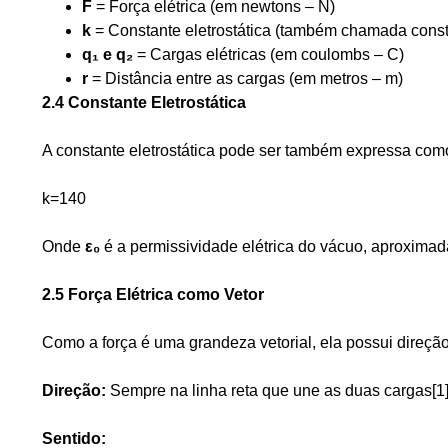
F
= Força elétrica (em newtons – N)
k
= Constante eletrostática (também chamada const
q₁ e q₂
= Cargas elétricas (em coulombs – C)
r
= Distância entre as cargas (em metros – m)
2.4 Constante Eletrostática
A constante eletrostática pode ser também expressa com
k=140
Onde
ε₀
é a permissividade elétrica do vácuo, aproximada
2.5 Força Elétrica como Vetor
Como a força é uma grandeza vetorial, ela possui direção
Direção:
Sempre na linha reta que une as duas cargas[1]
Sentido: