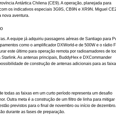
ovíncia Antártica Chilena (CE9). A operação, planejada para
ará com os indicativos especiais 3G9S, CB9N e XR9N. Miguel C
a nova aventura.
ão
ras. A equipe já adquiriu passagens aéreas de Santiago para P
quipamentos como o amplificador DXWorld-e de 500W e o rádio F
urar este último para operação remota por radioamadores de to
ia Starlink. As antenas principais, BuddyHex e DXCommander
ossibilidade de construção de antenas adicionais para as faix
 todas as faixas em um curto período representa um desafio
or. Outra meta é a construção de um filtro de linha para mitigar
estão previstos para o final de novembro ou início de dezembro
ção durante as fases de preparação.