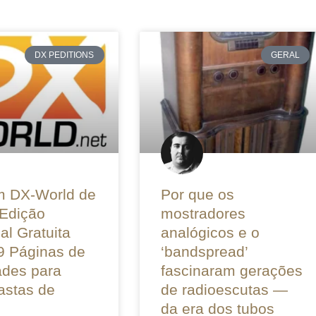
DX PEDITIONS
GERAL
m DX-World de
Por que os
 Edição
mostradores
al Gratuita
analógicos e o
9 Páginas de
‘bandspread’
ades para
fascinaram gerações
astas de
de radioescutas —
da era dos tubos