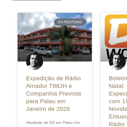
DX PEDITIONS
Expedição de Rádio
Boleti
Amador T88JH e
Natal:
Companhia Prevista
Especi
para Palau em
com 1
Janeiro de 2026
Novid
Entusi
Atividade de DX em Palau Um
Rádio