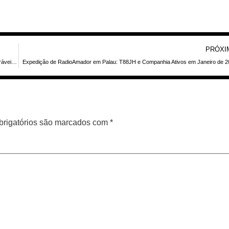
PRÓXI
Relembre DXpedições Históricas: DX-World Traz Memórias de Ativações Memoráveis e QSLs Raros
Expedição de RadioAmador em Palau: T88JH e Companhia Ativos em Janeiro de 
rigatórios são marcados com
*