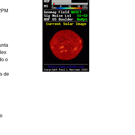
E2PM
unta
lex
do o
as de
 o
.