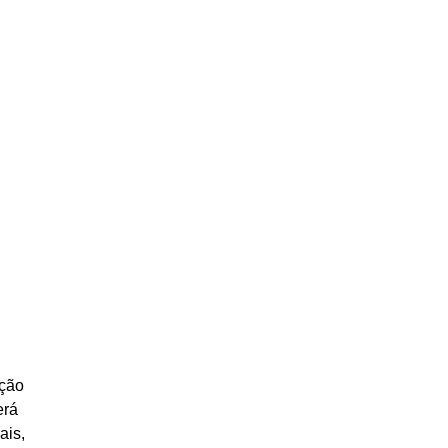
ação
erá
ais,