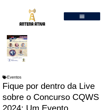
Calculadora de Antenas Online: Dipolo, Delta Loop, Flower Pot
Eventos
Fique por dentro da Live
sobre o Concurso CQWS
2024: Um Evento