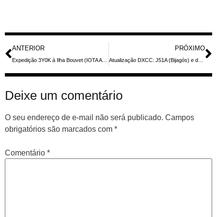
ANTERIOR
PRÓXIMO
Expedição 3Y0K à Ilha Bouvet (IOTA AN-002) em fev-mar 2026: datas, líder LA7GIA e como confirmar QSL
Atualização DXCC: J51A (Bijagós) e dezenas de expedições aprovadas com certificados LoTW — lista consolidada até 29 de janeiro de 2026
Deixe um comentário
O seu endereço de e-mail não será publicado.
Campos
obrigatórios são marcados com
*
Comentário
*