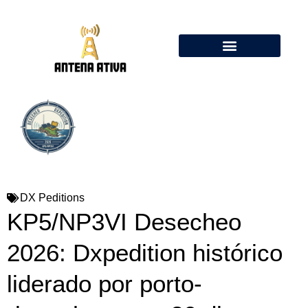
Calculadora de Antenas Online: Dipolo, Delta Loop, Flower Pot
DX Peditions
KP5/NP3VI Desecheo
2026: Dxpedition histórico
liderado por porto-