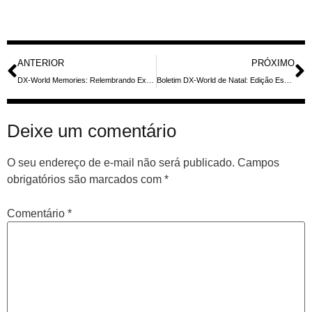
ANTERIOR
PRÓXIMO
DX-World Memories: Relembrando Expedições Raras e Cartões Postais de Rádio Amador em Comemorações de Fim de Ano
Boletim DX-World de Natal: Edição Especial Gratuita com 19 Páginas de Novidades para Entusiastas de Rádio
Deixe um comentário
O seu endereço de e-mail não será publicado.
Campos
obrigatórios são marcados com
*
Comentário
*