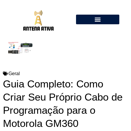
Calculadora de Antenas Online: Dipolo, Delta Loop, Flower Pot
Geral
Guia Completo: Como
Criar Seu Próprio Cabo de
Programação para o
Motorola GM360