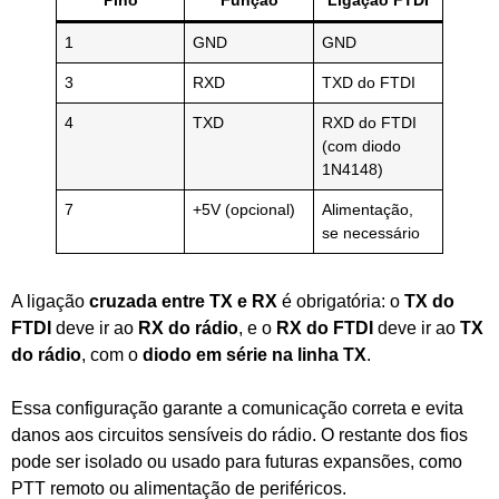
Pino
Função
Ligação FTDI
1
GND
GND
3
RXD
TXD do FTDI
4
TXD
RXD do FTDI
(com diodo
1N4148)
7
+5V (opcional)
Alimentação,
se necessário
A ligação
cruzada entre TX e RX
é obrigatória: o
TX do
FTDI
deve ir ao
RX do rádio
, e o
RX do FTDI
deve ir ao
TX
do rádio
, com o
diodo em série na linha TX
.
Essa configuração garante a comunicação correta e evita
danos aos circuitos sensíveis do rádio. O restante dos fios
pode ser isolado ou usado para futuras expansões, como
PTT remoto ou alimentação de periféricos.