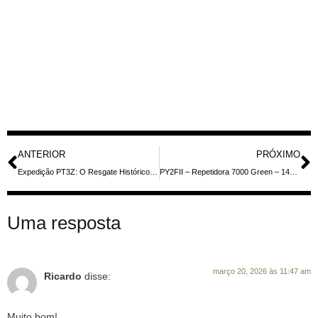
ANTERIOR
PRÓXIMO
Expedição PT3Z: O Resgate Histórico do Radioamadorismo Gaúcho Começa no Forte Dom Pedro II
PY2FII – Repetidora 7000 Green – 147,000 +600 82,5 é Ativada | ABM Digital Radio Campinas
Uma resposta
março 20, 2026 às 11:47 am
Ricardo
disse:
Muito bom!