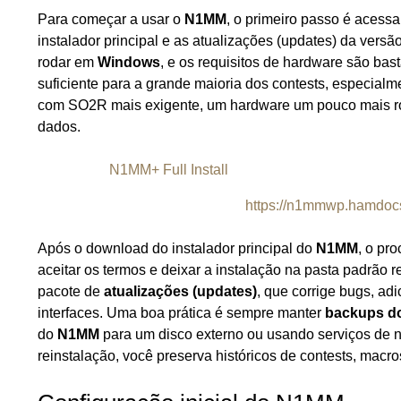
Para começar a usar o
N1MM
, o primeiro passo é acessa
instalador principal e as atualizações (updates) da vers
rodar em
Windows
, e os requisitos de hardware são b
suficiente para a grande maioria dos contests, especia
com SO2R mais exigente, um hardware um pouco mais rob
dados.
N1MM+ Full Install
https://n1mmwp.hamdocs
Após o download do instalador principal do
N1MM
, o pr
aceitar os termos e deixar a instalação na pasta padrão
pacote de
atualizações (updates)
, que corrige bugs, ad
interfaces. Uma boa prática é sempre manter
backups do
do
N1MM
para um disco externo ou usando serviços de 
reinstalação, você preserva históricos de contests, macros