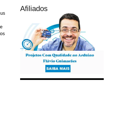
Afiliados
eus
de
aos