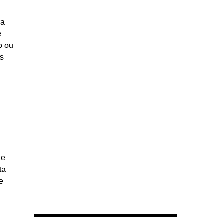
ra
é
p ou
os
 e
ta
e