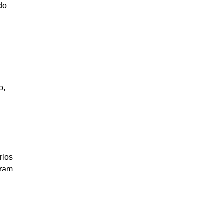
do
o,
rios
tram