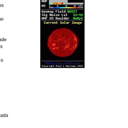
os
ho
dade
os
 o
cada