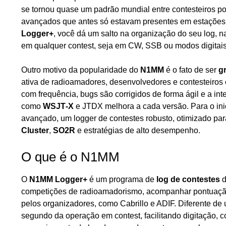
se tornou quase um padrão mundial entre contesteiros 
avançados que antes só estavam presentes em estações 
Logger+
, você dá um salto na organização do seu log,
em qualquer contest, seja em CW, SSB ou modos digita
Outro motivo da popularidade do
N1MM
é o fato de ser
gr
ativa de radioamadores, desenvolvedores e contesteiros 
com frequência, bugs são corrigidos de forma ágil e a int
como
WSJT‑X
e JTDX melhora a cada versão. Para o inic
avançado, um logger de contestes robusto, otimizado pa
Cluster
,
SO2R
e estratégias de alto desempenho.
O que é o N1MM
O
N1MM Logger+
é um programa de
log de contestes
d
competições de radioamadorismo, acompanhar pontuação 
pelos organizadores, como Cabrillo e ADIF. Diferente de 
segundo da operação em contest, facilitando digitação, co