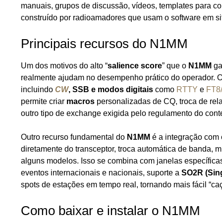
manuais, grupos de discussão, vídeos, templates para co
construído por radioamadores que usam o software em si
Principais recursos do N1MM
Um dos motivos do alto “
salience score
” que o
N1MM
ga
realmente ajudam no desempenho prático do operador. O 
incluindo
CW
, SSB e modos digitais
como
RTTY
e
FT8
permite criar
macros
personalizadas de CQ, troca de rela
outro tipo de exchange exigida pelo regulamento do conte
Outro recurso fundamental do
N1MM
é a integração com
diretamente do transceptor, troca automática de banda,
alguns modelos. Isso se combina com janelas específica
eventos internacionais e nacionais, suporte a
SO2R (Sing
spots de estações em tempo real, tornando mais fácil “ca
Como baixar e instalar o N1MM