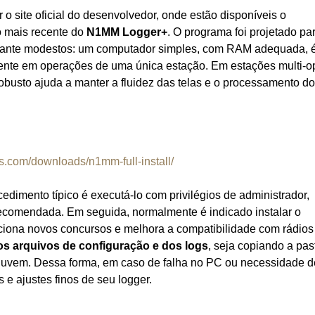
r o site oficial do desenvolvedor, onde estão disponíveis o
ão mais recente do
N1MM Logger+
. O programa foi projetado pa
astante modestos: um computador simples, com RAM adequada, 
lmente em operações de uma única estação. Em estações multi‑o
usto ajuda a manter a fluidez das telas e o processamento d
.com/downloads/n1mm-full-install/
ocedimento típico é executá‑lo com privilégios de administrador,
 recomendada. Em seguida, normalmente é indicado instalar o
iciona novos concursos e melhora a compatibilidade com rádios
s arquivos de configuração e dos logs
, seja copiando a pas
nuvem. Dessa forma, em caso de falha no PC ou necessidade d
 e ajustes finos de seu logger.