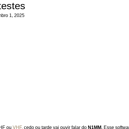
testes
bro 1, 2025
 HF ou
VHF,
cedo ou tarde vai ouvir falar do
N1MM
. Esse softwa