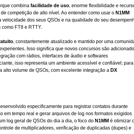
porque combina
facilidade de uso
, enorme flexibilidade e recurs
de competição de alto nível. Ao entender como usar o
N1MM
 na velocidade dos seus QSOs e na qualidade do seu desempen
is como FT8 e RTTY.
atuito
, constantemente atualizado e mantido por uma comuni
experientes. Isso significa que novos concursos são adicionad
egração com rádios, interfaces de áudio e softwares
iante, isso representa um ambiente acessível e confiável; para
ra alto volume de QSOs, com excelente integração a
DX
esenvolvido especificamente para registrar contatos durante
em tempo real e gerar arquivos de log nos formatos exigidos
um log geral de QSOs do dia a dia, o foco do
N1MM
é otimizar 
ntrole de multiplicadores, verificação de duplicadas (dupes) e