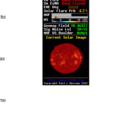
foi
 as
o
omo