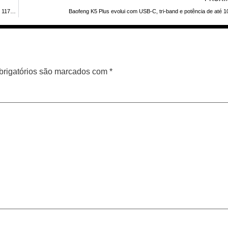
Carlos Latuff publica relatório ilustrado e gravação da Rádio Nacional: escuta em 11780 kHz no Dia Mundial do Rádio (13/02/2026)
Baofeng K5 Plus evolui com USB-C, tri-band e potência de até 
rigatórios são marcados com
*