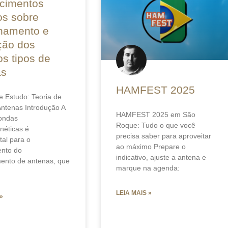
cimentos
os sobre
namento e
ção dos
os tipos de
as
HAMFEST 2025
e Estudo: Teoria de
ntenas Introdução A
HAMFEST 2025 em São
 ondas
Roque: Tudo o que você
néticas é
precisa saber para aproveitar
al para o
ao máximo Prepare o
nto do
indicativo, ajuste a antena e
ento de antenas, que
marque na agenda:
LEIA MAIS »
»