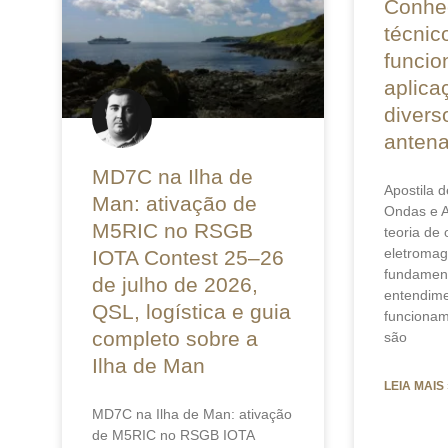
Conhe
técnic
funcio
aplica
divers
anten
MD7C na Ilha de
Apostila d
Man: ativação de
Ondas e A
M5RIC no RSGB
teoria de
eletromag
IOTA Contest 25–26
fundament
de julho de 2026,
entendime
QSL, logística e guia
funcionam
completo sobre a
são
Ilha de Man
LEIA MAIS 
MD7C na Ilha de Man: ativação
de M5RIC no RSGB IOTA