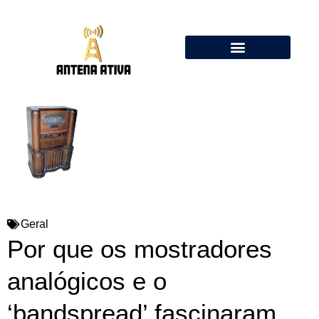
Calculadora de Antenas Online: Dipolo, Delta Loop, Flower Pot
Geral
Por que os mostradores
analógicos e o
‘bandspread’ fascinaram