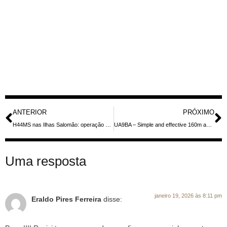
ANTERIOR
PRÓXIMO
H44MS nas Ilhas Salomão: operação DX de DL2GAC em Malaita (IOTA OC-047) de 25/01 a 10/04/2026 — bandas 40–6m, SSB e FT8
UA9BA – Simple and effective 160m antennas – Lazy sloper
Uma resposta
janeiro 19, 2026 às 8:11 pm
Eraldo Pires Ferreira
disse: