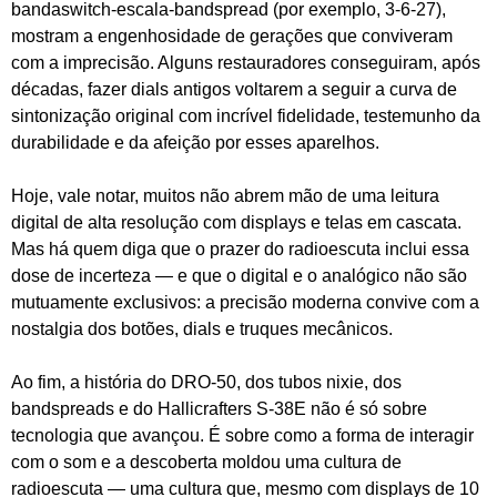
bandaswitch‑escala‑bandspread (por exemplo, 3‑6‑27),
mostram a engenhosidade de gerações que conviveram
com a imprecisão. Alguns restauradores conseguiram, após
décadas, fazer dials antigos voltarem a seguir a curva de
sintonização original com incrível fidelidade, testemunho da
durabilidade e da afeição por esses aparelhos.
Hoje, vale notar, muitos não abrem mão de uma leitura
digital de alta resolução com displays e telas em cascata.
Mas há quem diga que o prazer do radioescuta inclui essa
dose de incerteza — e que o digital e o analógico não são
mutuamente exclusivos: a precisão moderna convive com a
nostalgia dos botões, dials e truques mecânicos.
Ao fim, a história do DRO‑50, dos tubos nixie, dos
bandspreads e do Hallicrafters S‑38E não é só sobre
tecnologia que avançou. É sobre como a forma de interagir
com o som e a descoberta moldou uma cultura de
radioescuta — uma cultura que, mesmo com displays de 10