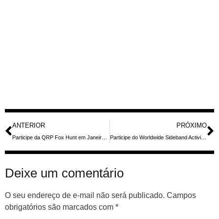
ANTERIOR
PRÓXIMO
Participe da QRP Fox Hunt em Janeiro: Desafio de CW com Baixa Potência para Operadores Mundiais
Participe do Worldwide Sideband Activity Contest: Uma Oportunidade Global para Amadores de Rádio em Janeiro
Deixe um comentário
O seu endereço de e-mail não será publicado.
Campos
obrigatórios são marcados com
*