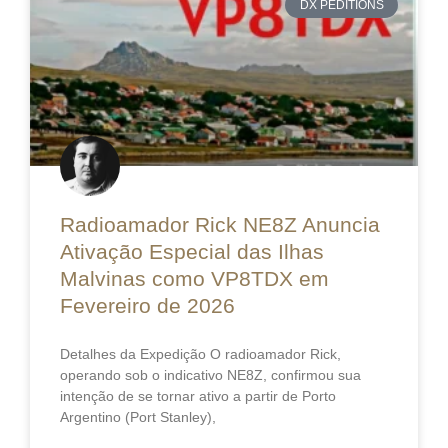
DX PEDITIONS
Radioamador Rick NE8Z Anuncia
Ativação Especial das Ilhas
Malvinas como VP8TDX em
Fevereiro de 2026
Detalhes da Expedição O radioamador Rick,
operando sob o indicativo NE8Z, confirmou sua
intenção de se tornar ativo a partir de Porto
Argentino (Port Stanley),