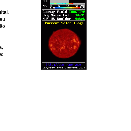
ital
,
ceu
ção
a,
a: