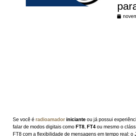
par
novem
Se você é
radioamador
iniciante
ou já possui experiên
falar de modos digitais como
FT8
,
FT4
ou mesmo o cláss
FT8 com a flexibilidade de mensagens em tempo real: o