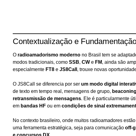
Contextualização e Fundamentaçã
O
radioamadorismo moderno
no Brasil tem se adapta
modos tradicionais, como
SSB
,
CW
e
FM
, ainda são amp
especialmente
FT8
e
JS8Call
, trouxe novas oportunida
O JS8Call se diferencia por ser
um modo digital intera
de texto em tempo real, mensagens de grupo,
beaconing
retransmissão de mensagens
. Ele é particularmente 
em
bandas HF
ou em
condições de sinal extremament
No contexto brasileiro, onde muitos radioamadores estão
uma ferramenta estratégica, seja para comunicação
off-g
e concursos DX
.