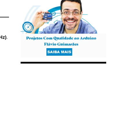
Hz)
.