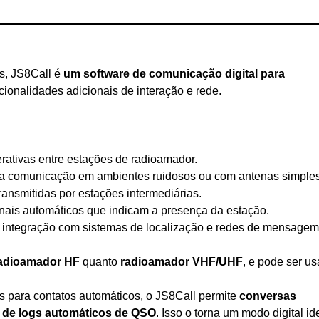
s, JS8Call é
um software de comunicação digital para
onalidades adicionais de interação e rede.
erativas entre estações de radioamador.
ara comunicação em ambientes ruidosos ou com antenas simples
ansmitidas por estações intermediárias.
inais automáticos que indicam a presença da estação.
ta integração com sistemas de localização e redes de mensagem
adioamador HF
quanto
radioamador VHF/UHF
, e pode ser u
as para contatos automáticos, o JS8Call permite
conversas
de logs automáticos de QSO
. Isso o torna um modo digital id