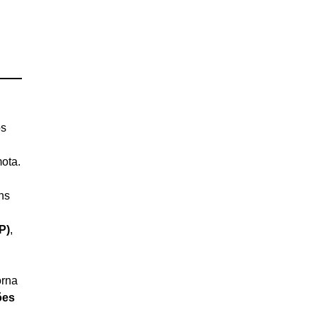
os
ota.
ns
P)
,
orna
ões