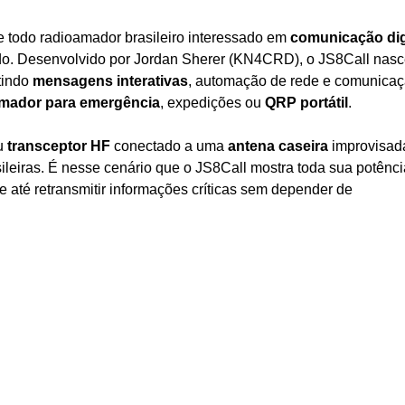
 todo radioamador brasileiro interessado em
comunicação dig
o. Desenvolvido por Jordan Sherer (KN4CRD), o JS8Call nas
tindo
mensagens interativas
, automação de rede e comunica
mador para emergência
, expedições ou
QRP portátil
.
u
transceptor HF
conectado a uma
antena caseira
improvisad
ileiras. É nesse cenário que o JS8Call mostra toda sua potênci
até retransmitir informações críticas sem depender de