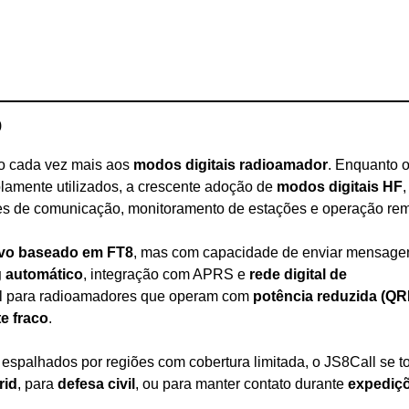
o
do cada vez mais aos
modos digitais radioamador
. Enquanto 
lamente utilizados, a crescente adoção de
modos digitais HF
,
des de comunicação, monitoramento de estações e operação rem
tivo baseado em FT8
, mas com capacidade de enviar mensage
 automático
, integração com APRS e
rede digital de
útil para radioamadores que operam com
potência reduzida (QR
e fraco
.
 espalhados por regiões com cobertura limitada, o JS8Call se t
rid
, para
defesa civil
, ou para manter contato durante
expediç