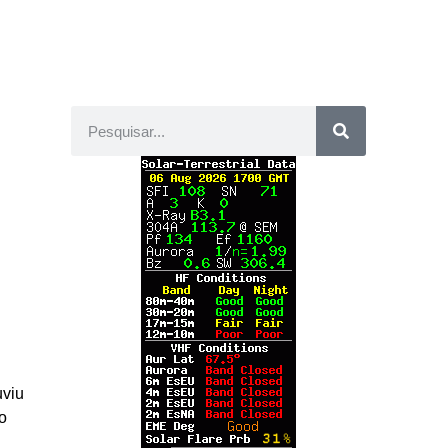
uviu
o