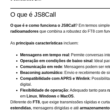
O que é JS8Call
O que é e como funciona o JS8Call
? Em termos simple
radioamadores
que combina a robustez do FT8 com funci
As
principais características
incluem:
Mensagens em tempo real
: Permite conversas int
Operação em condições de baixo sinal
: Ideal p
Comunicação em rede
: Mensagens podem ser retr
Beaconing automático
: Envio e recebimento de s
Compatibilidade com APRS e Winlink
: Possibili
digital.
Flexibilidade de operação
: Adequado tanto para
r
em
Linux
,
Windows
e
MacOS
.
Diferente do
FT8
, que exige transmissões rápidas e curt
estendidas
, mensagens dirigidas e até
armazenamento 