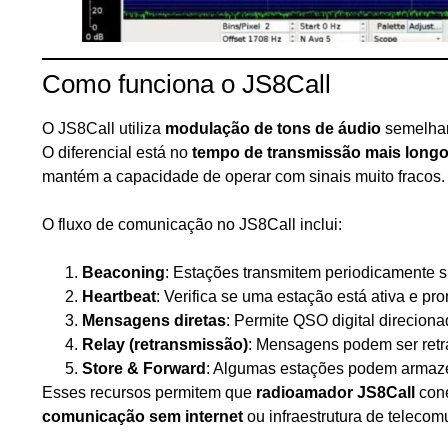
Como funciona o JS8Call
O JS8Call utiliza
modulação de tons de áudio
semelhan
O diferencial está no
tempo de transmissão mais long
mantém a capacidade de operar com sinais muito fracos.
O fluxo de comunicação no JS8Call inclui:
Beaconing
: Estações transmitem periodicamente s
Heartbeat
: Verifica se uma estação está ativa e p
Mensagens diretas
: Permite QSO digital direciona
Relay (retransmissão)
: Mensagens podem ser retra
Store & Forward
: Algumas estações podem armazen
Esses recursos permitem que
radioamador JS8Call
cone
comunicação sem internet
ou infraestrutura de telecom