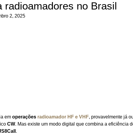
a radioamadores no Brasil
bro 2, 2025
cia em
operações
radioamador HF e VHF
, provavelmente já o
ico
CW
. Mas existe um modo digital que combina a eficiência d
JS8Call
.