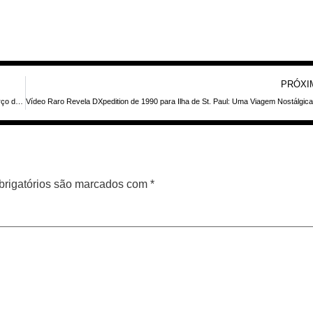
PRÓXI
Radioamador IW2NEF Transmitirá da República Dominicana em Fevereiro e Março de 2026
rigatórios são marcados com
*