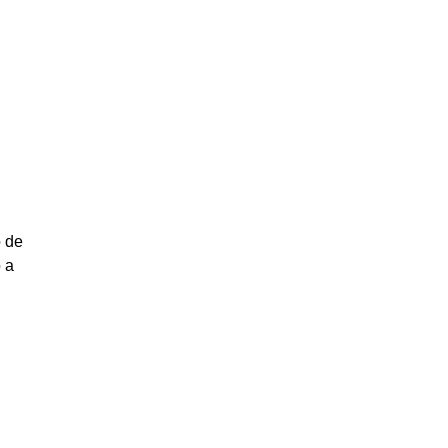
o de
 a