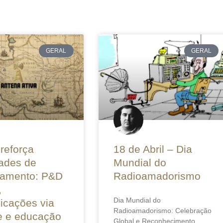
GERAL
GERAL
reforça
18 de Abril – Dia
dades de
Mundial do
iamento: P&D
Radioamadorismo
,
Dia Mundial do
icações via
Radioamadorismo: Celebração
te e educação
Global e Reconhecimento