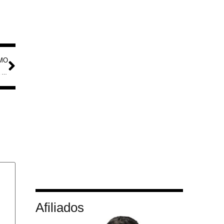
MO
Vídeo Raro Revela DXpedition de 1990 para Ilha de St. Paul: Uma Viagem Nostálgica de Rádio Amadorismo
Afiliados