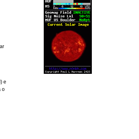
ar
) e
a o