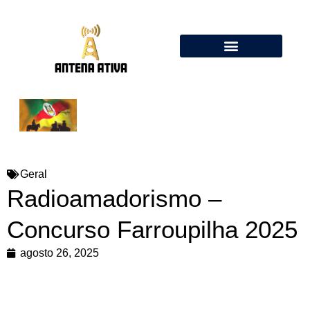
Calculadora de Antenas Online: Dipolo, Delta Loop, Flower Pot
Geral
Radioamadorismo –
Concurso Farroupilha 2025
agosto 26, 2025