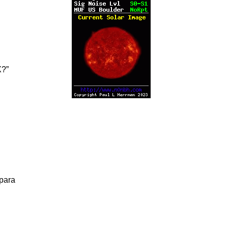
X?”
para