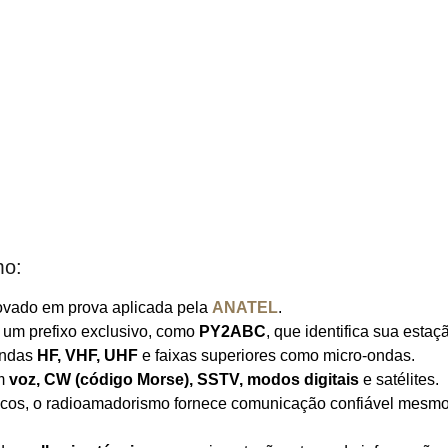
mo:
rovado em prova aplicada pela
ANATEL
.
 um prefixo exclusivo, como
PY2ABC
, que identifica sua estaç
andas
HF, VHF, UHF
e faixas superiores como micro-ondas.
am
voz, CW (código Morse), SSTV, modos digitais
e satélites.
icos, o radioamadorismo fornece comunicação confiável mesm