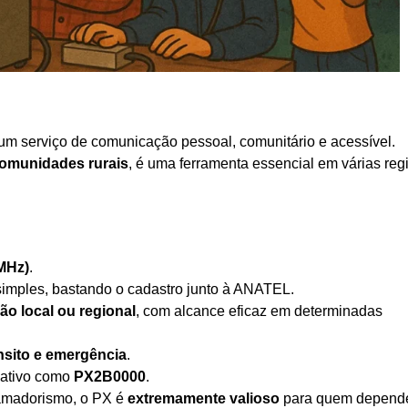
 um serviço de comunicação pessoal, comunitário e acessível.
comunidades rurais
, é uma ferramenta essencial em várias reg
 MHz)
.
simples, bastando o cadastro junto à ANATEL.
o local ou regional
, com alcance eficaz em determinadas
nsito e emergência
.
cativo como
PX2B0000
.
oamadorismo, o PX é
extremamente valioso
para quem depend