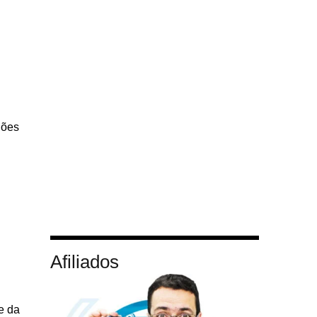
iões
Afiliados
e da