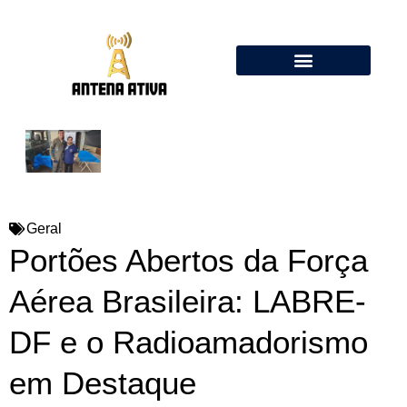
Calculadora de Antenas Online: Dipolo, Delta Loop, Flower Pot
Geral
Portões Abertos da Força
Aérea Brasileira: LABRE-
DF e o Radioamadorismo
em Destaque