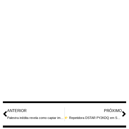
ANTERIOR
PRÓXIMO
Palestra inédita revela como captar imagens do espaço com o Satélite GOES
Repetidora DSTAR PY2KDQ em Serra Negra: Cobertura Ampla e Radioamadorismo Digital