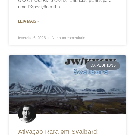
OK2ZA, OK3RM e OK6DJ, anunciou planos para
uma DXpedição à ilha
LEIA MAIS »
fevereiro 5, 2026
Nenhum comentário
DX PEDITIONS
Ativação Rara em Svalbard: