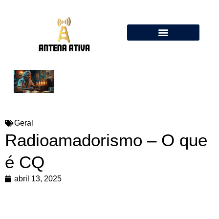
Calculadora de Antenas Online: Dipolo, Delta Loop, Flower Pot
Geral
Radioamadorismo – O que
é CQ
abril 13, 2025