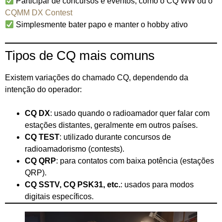
Participar de concursos e eventos, como o CQ WW ou o
CQMM DX Contest
Simplesmente bater papo e manter o hobby ativo
Tipos de CQ mais comuns
Existem variações do chamado CQ, dependendo da
intenção do operador:
CQ DX
: usado quando o radioamador quer falar com
estações distantes, geralmente em outros países.
CQ TEST
: utilizado durante concursos de
radioamadorismo (contests).
CQ QRP
: para contatos com baixa potência (estações
QRP).
CQ SSTV, CQ PSK31, etc.
: usados para modos
digitais específicos.