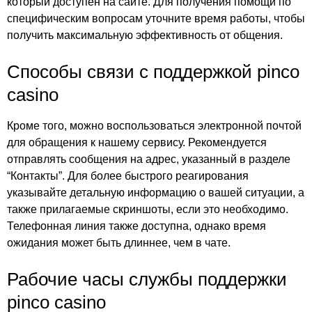
который доступен на сайте. Для получения помощи по
специфическим вопросам уточните время работы, чтобы
получить максимальную эффективность от общения.
Способы связи с поддержкой pinco
casino
Кроме того, можно воспользоваться электронной почтой
для обращения к нашему сервису. Рекомендуется
отправлять сообщения на адрес, указанный в разделе
“Контакты”. Для более быстрого реагирования
указывайте детальную информацию о вашей ситуации, а
также прилагаемые скриншоты, если это необходимо.
Телефонная линия также доступна, однако время
ожидания может быть длиннее, чем в чате.
Рабочие часы службы поддержки
pinco casino