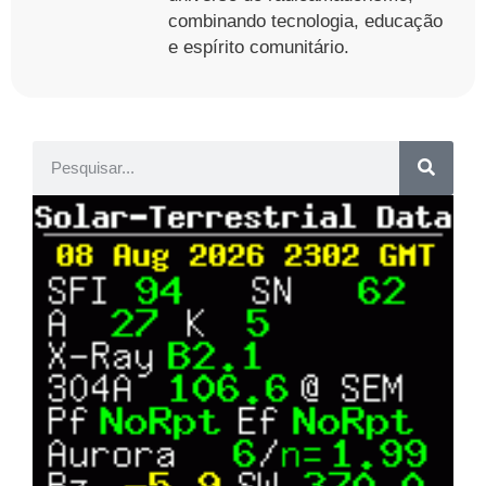
combinando tecnologia, educação
e espírito comunitário.