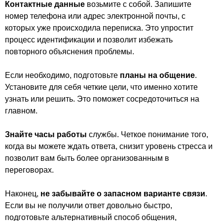
Контактные данные
возьмите с собой. Запишите
номер телефона или адрес электронной почты, с
которых уже происходила переписка. Это упростит
процесс идентификации и позволит избежать
повторного объяснения проблемы.
Если необходимо, подготовьте
планы на общение
.
Установите для себя четкие цели, что именно хотите
узнать или решить. Это поможет сосредоточиться на
главном.
Знайте часы работы
службы. Четкое понимание того,
когда вы можете ждать ответа, снизит уровень стресса и
позволит вам быть более организованным в
переговорах.
Наконец,
не забывайте о запасном варианте связи
.
Если вы не получили ответ довольно быстро,
подготовьте альтернативный способ общения,