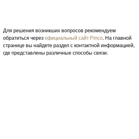
Для решения возникших вопросов рекомендуем
обратиться через
официальный сайт Pinco
. На главной
странице вы найдете раздел с контактной информацией,
где представлены различные способы связи.