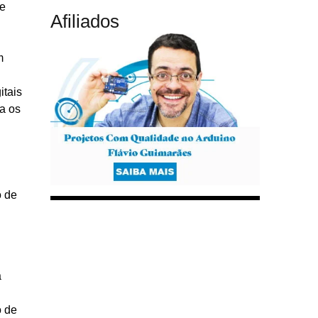
de
Afiliados
m
itais
ra os
o de
a
o de