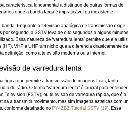
ssa característica fundamental a distingue de outras formas de
nários onde a banda larga é impraticável ou inexistente.
de banda. Enquanto a televisão analógica de transmissão exige
s por segundo, a SSTV leva de oito segundos a alguns minuto
izado. Essa natureza de ‘varredura lenta’ permite que ela utili
s (HF), VHF e UHF, um nicho que a diferencia drasticamente de
a definição, como a televisão moderna ou a internet.
visão de varredura lenta
alógica que permite a transmissão de imagens fixas, tanto
dio de rádio. O termo “varredura lenta” é crucial para entender
n Television (FSTV), ou televisão de varredura rápida, que é a
tina a transmitir movimento, mas sim imagens estáticas com u
ls, conforme detalhado no
PY4ZBZ Tutorial SSTV (19)
. Essa