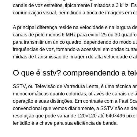
canais de voz estreitos, tipicamente limitados a 3 kHz. E
comunicação visual, permitindo a troca de imagens em ce
A principal diferença reside na velocidade e na largura 
canais de pelo menos 6 MHz para exibir 25 ou 30 quadro
para transmitir um único quadro, dependendo do modo util
frequências de voz, tornando-a acessível em ondas curta
mídias de transmissão de imagem de alta velocidade e alt
O que é sstv? compreendendo a tele
SSTV, ou Televisão de Varredura Lenta, é uma técnica an
monocromáticas quanto coloridas, através de canais de áu
operação e suas distinções. Em contraste com a Fast Sca
convencional que vemos diariamente, a SSTV não se des
resolução que pode variar de 120×120 até 640×496 pixe
lentidão é a chave para sua eficiência de banda.