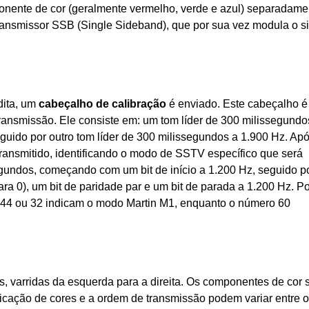
nente de cor (geralmente vermelho, verde e azul) separadame
ransmissor SSB (Single Sideband), que por sua vez modula o si
dita, um
cabeçalho de calibração
é enviado. Este cabeçalho é
transmissão. Ele consiste em: um tom líder de 300 milissegundo
guido por outro tom líder de 300 milissegundos a 1.900 Hz. Ap
é transmitido, identificando o modo de SSTV específico que será
egundos, começando com um bit de início a 1.200 Hz, seguido p
ra 0), um bit de paridade par e um bit de parada a 1.200 Hz. Po
 44 ou 32 indicam o modo Martin M1, enquanto o número 60
, varridas da esquerda para a direita. Os componentes de cor 
icação de cores e a ordem de transmissão podem variar entre 