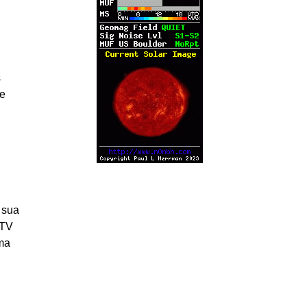
s
ze
 sua
 TV
ma