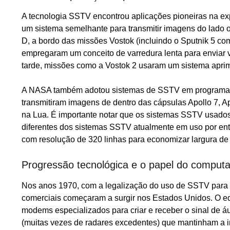
A tecnologia SSTV encontrou aplicações pioneiras na expl
um sistema semelhante para transmitir imagens do lado o
D, a bordo das missões Vostok (incluindo o Sputnik 5 com
empregaram um conceito de varredura lenta para enviar 
tarde, missões como a Vostok 2 usaram um sistema apri
A NASA também adotou sistemas de SSTV em programas in
transmitiram imagens de dentro das cápsulas Apollo 7, Ap
na Lua. É importante notar que os sistemas SSTV usados
diferentes dos sistemas SSTV atualmente em uso por ent
com resolução de 320 linhas para economizar largura de
Progressão tecnológica e o papel do comput
Nos anos 1970, com a legalização do uso de SSTV para
comerciais começaram a surgir nos Estados Unidos. O eq
modems especializados para criar e receber o sinal de áud
(muitas vezes de radares excedentes) que mantinham a 