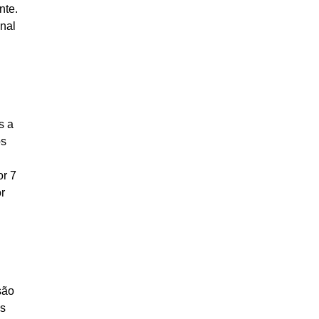
nte.
nal
s a
ós
or 7
r
são
os