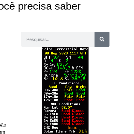
ocê precisa saber
isão
 em