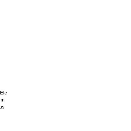
 Ele
em
eus