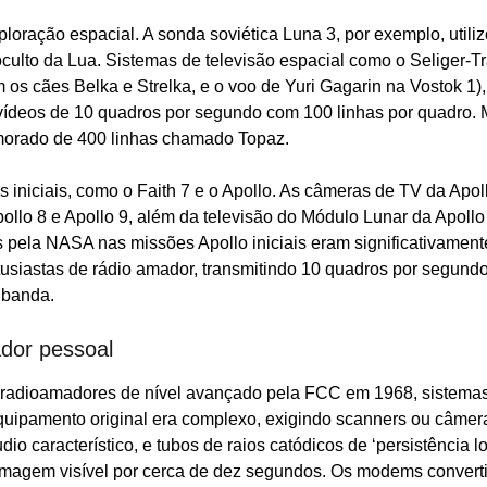
oração espacial. A sonda soviética Luna 3, por exemplo, utili
culto da Lua. Sistemas de televisão espacial como o Seliger-Tr
 os cães Belka e Strelka, e o voo de Yuri Gagarin na Vostok 1),
vídeos de 10 quadros por segundo com 100 linhas por quadro. 
morado de 400 linhas chamado Topaz.
iciais, como o Faith 7 e o Apollo. As câmeras de TV da Apol
ollo 8 e Apollo 9, além da televisão do Módulo Lunar da Apollo
 pela NASA nas missões Apollo iniciais eram significativament
usiastas de rádio amador, transmitindo 10 quadros por segund
 banda.
ador pessoal
 radioamadores de nível avançado pela FCC em 1968, sistema
uipamento original era complexo, exigindo scanners ou câmer
io característico, e tubos de raios catódicos de ‘persistência l
imagem visível por cerca de dez segundos. Os modems conver