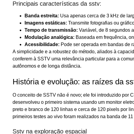
Principais características da sstv:
Banda estreita:
Usa apenas cerca de 3 kHz de largu
Imagens estáticas:
Transmite fotografias ou gráfic
Tempo de transmissão:
Variável, de 8 segundos a
Modulação analógica:
Baseada em frequência, ond
Acessibilidade:
Pode ser operada em bandas de r
A simplicidade e a robustez do método, aliados à capaci
conferem à SSTV uma relevância particular para a com
autônomos e de longa distância.
História e evolução: as raízes da ss
O conceito de SSTV não é novo; ele foi introduzido por
desenvolveu o primeiro sistema usando um monitor elet
preto e branco de 120 linhas e cerca de 120 pixels por l
primeiros testes ao vivo foram realizados na banda de 1
Sstv na exploração espacial