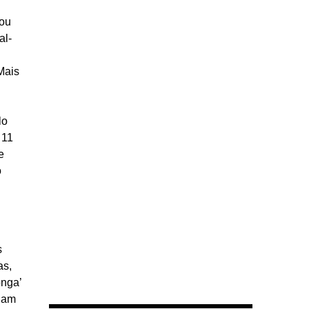
zou
al-
Mais
lo
 11
e
o
s
as,
onga’
tiam