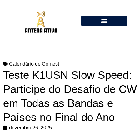
Calculadora de Antenas Online: Dipolo, Delta Loop, Flower Pot
Calendário de Contest
Teste K1USN Slow Speed:
Participe do Desafio de CW
em Todas as Bandas e
Países no Final do Ano
dezembro 26, 2025