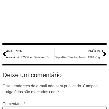
ANTERIOR
PRÓXIMO
Ativação de PZ5OZ no Suriname: Expedição de RadioAmadorismo Promete QSOs em Múltiplas Bandas e Modos
DXpedition Timeline Janeiro 2026: O que esperar das expedições de radioamador no próximo mês
Deixe um comentário
O seu endereço de e-mail não será publicado.
Campos
obrigatórios são marcados com
*
Comentário
*