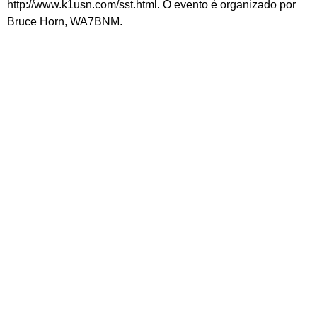
http://www.k1usn.com/sst.html. O evento é organizado por
Bruce Horn, WA7BNM.