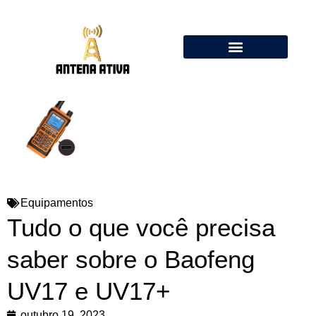
Calculadora de Antenas Online: Dipolo, Delta Loop, Flower Pot
Equipamentos
Tudo o que você precisa
saber sobre o Baofeng
UV17 e UV17+
outubro 19, 2023