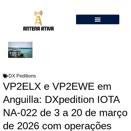
Calculadora de Antenas Online: Dipolo, Delta Loop, Flower Pot
DX Peditions
VP2ELX e VP2EWE em
Anguilla: DXpedition IOTA
NA-022 de 3 a 20 de março
de 2026 com operações