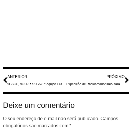
ANTERIOR
PRÓXIMO
9G5CC, 9G5RR e 9G5ZP: equipe IDXT ativa do Gana e da Ilha Abokwa (IOTA AF‑084) em março–abril de 2026 — guia para quem busca contatos em HF
Expedição de Radioamadorismo Italiano Planeja Ativação Histórica da Ilha Abokwa e Gana em Março/Abril de 2026
Deixe um comentário
O seu endereço de e-mail não será publicado.
Campos
obrigatórios são marcados com
*