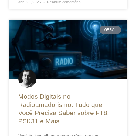
abril 29, 2026
Nenhum comentário
GERAL
Modos Digitais no
Radioamadorismo: Tudo que
Você Precisa Saber sobre FT8,
PSK31 e Mais
Você já ficou olhando para o rádio em uma