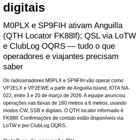
digitais
M0PLX e SP9FIH ativam Anguilla
(QTH Locator FK88lf); QSL via LoTW
e ClubLog OQRS — tudo o que
operadores e viajantes precisam
saber
Os radioamadores M0PLX e SP9FIH vão operar como
VP2ELX e VP2EWE a partir de Anguilla Island, IOTA NA-
022, entre 3 e 20 de março de 2026. A equipe anunciou
operações nas faixas de 160 metros a 6 metros, usando
modos CW, SSB e digitais. O QTH locator informado é
FK88lf. Confirmações de contato estão disponíveis via
LoTW e por ClubLog OQRS.