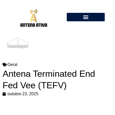
Calculadora de Antenas Online: Dipolo, Delta Loop, Flower Pot
Geral
Antena Terminated End
Fed Vee (TEFV)
outubro 23, 2025