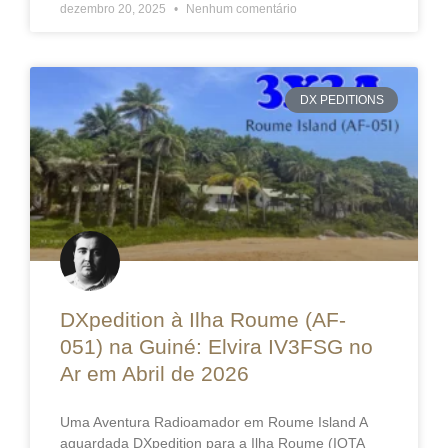
dezembro 20, 2025
Nenhum comentário
DX PEDITIONS
DXpedition à Ilha Roume (AF-
051) na Guiné: Elvira IV3FSG no
Ar em Abril de 2026
Uma Aventura Radioamador em Roume Island A
aguardada DXpedition para a Ilha Roume (IOTA