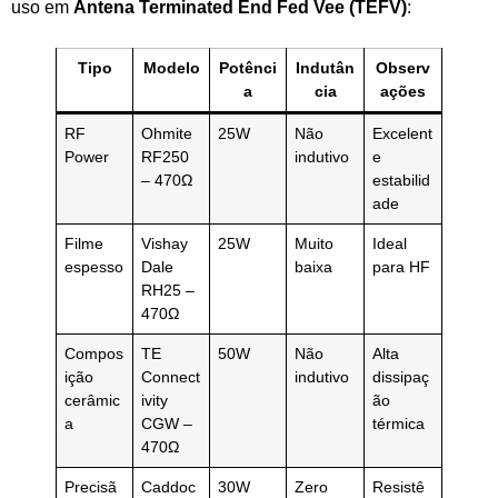
uso em
Antena Terminated End Fed Vee (TEFV)
:
Tipo
Modelo
Potênci
Indutân
Observ
a
cia
ações
RF
Ohmite
25W
Não
Excelent
Power
RF250
indutivo
e
– 470Ω
estabilid
ade
Filme
Vishay
25W
Muito
Ideal
espesso
Dale
baixa
para HF
RH25 –
470Ω
Compos
TE
50W
Não
Alta
ição
Connect
indutivo
dissipaç
cerâmic
ivity
ão
a
CGW –
térmica
470Ω
Precisã
Caddoc
30W
Zero
Resistê