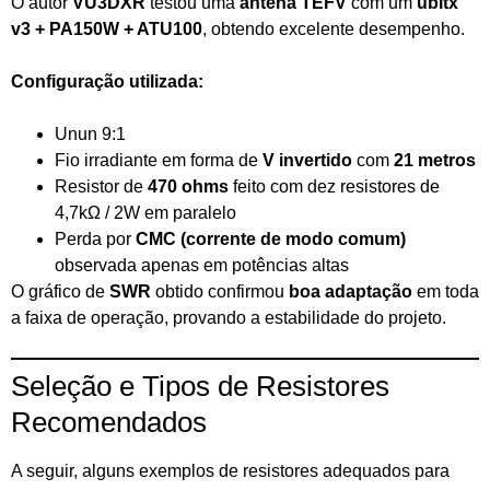
O autor
VU3DXR
testou uma
antena TEFV
com um
ubitx
v3 + PA150W + ATU100
, obtendo excelente desempenho.
Configuração utilizada:
Unun 9:1
Fio irradiante em forma de
V invertido
com
21 metros
Resistor de
470 ohms
feito com dez resistores de
4,7kΩ / 2W em paralelo
Perda por
CMC (corrente de modo comum)
observada apenas em potências altas
O gráfico de
SWR
obtido confirmou
boa adaptação
em toda
a faixa de operação, provando a estabilidade do projeto.
Seleção e Tipos de Resistores
Recomendados
A seguir, alguns exemplos de resistores adequados para