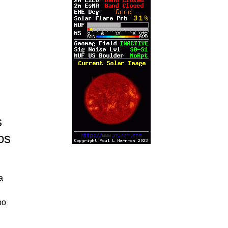
s
os
a
po