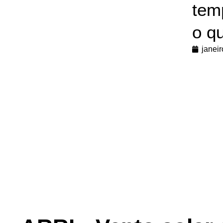
tem
o q
janei