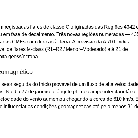
 registradas flares de classe C originadas das Regiões 4342 
ou em fase de decaimento. Três novas regiões numeradas — 43
tadas CMEs com direção à Terra. A previsão da ARRL indica
ável de flares M-class (R1–R2 / Menor–Moderado) até 21 de
bita geossíncrona.
geomagnético
setor seguida do início provável de um fluxo de alta velocidad
 No dia 27 de janeiro, o ângulo phi do campo interplanetário
 a velocidade do vento aumentou chegando a cerca de 610 km/s. 
e influenciar as condições geomagnéticas até pelo menos 31 d