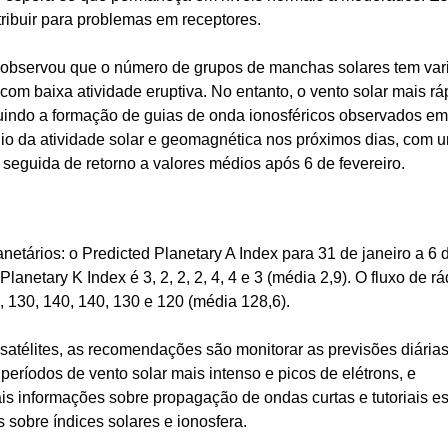
tribuir para problemas em receptores.
 observou que o número de grupos de manchas solares tem var
om baixa atividade eruptiva. No entanto, o vento solar mais rá
luindo a formação de guias de onda ionosféricos observados em
ínio da atividade solar e geomagnética nos próximos dias, com 
 seguida de retorno a valores médios após 6 de fevereiro.
etários: o Predicted Planetary A Index para 31 de janeiro a 6 
 Planetary K Index é 3, 2, 2, 2, 4, 4 e 3 (média 2,9). O fluxo de rá
, 130, 140, 140, 130 e 120 (média 128,6).
atélites, as recomendações são monitorar as previsões diárias,
eríodos de vento solar mais intenso e picos de elétrons, e
ais informações sobre propagação de ondas curtas e tutoriais e
 sobre índices solares e ionosfera.