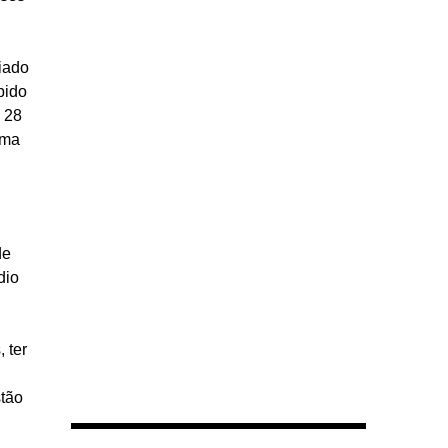
iado
pido
 28
uma
de
dio
 ter
stão