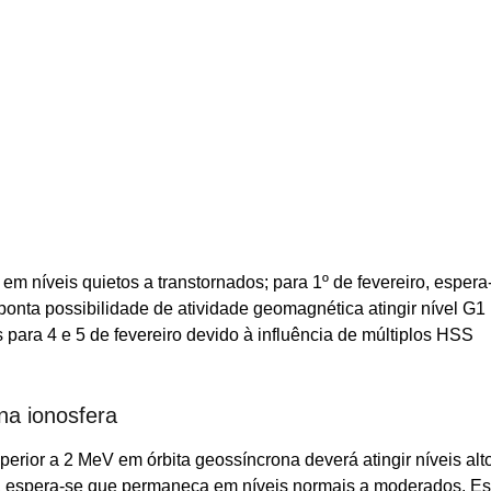
m níveis quietos a transtornados; para 1º de fevereiro, espera
onta possibilidade de atividade geomagnética atingir nível G1
 para 4 e 5 de fevereiro devido à influência de múltiplos HSS
a ionosfera
perior a 2 MeV em órbita geossíncrona deverá atingir níveis alt
sso, espera-se que permaneça em níveis normais a moderados. E