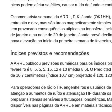
picos podem afetar satélites, causar ruído de fundo e con
O comentarista semanal da ARRL, F. K. Janda (OK1HH),
entre oito e dez, mas são áreas magneticamente simples c
tem provocado consequências atípicas na ionosfera, inc
de janeiro e na noite de 29 de janeiro. Janda prevê decl
nova elevação no início da primeira semana de fevereiro,
Índices previstos e recomendações
A ARRL publicou previsões numéricas para os índices plan
fevereiro é 8, 5, 5, 5, 15, 12 e 10 (média 8,6). O Predicted
de 10,7 centímetros (índice 10.7 cm) projetado é 120, 120
Para operadores de rádio HF, engenheiros e usuários de s
atenção a aumentos de ruído e atenuação HF durante os p
preparar sistemas sensíveis a flutuações ionosféricas. M
disponíveis nas páginas da ARRL e em materiais técnicos