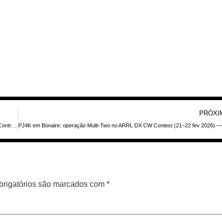
PRÓXI
Operador de Rádio Retorna a Nauru para Ultima Chamada DX Antes do Fim do Contrato em Julho de 2026
rigatórios são marcados com
*