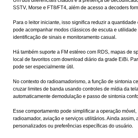
Um dos diferenciais citados é a presença de decodificad
SSTV, Morse e FT8/FT4, além de acesso a decoders forne
Para o leitor iniciante, isso significa reduzir a quantida
pode acompanhar modos clássicos de escuta e utilidade 
identificação de sinais e monitoramento casual.
Há também suporte a FM estéreo com RDS, mapas de spo
local de favoritos com download diário da grade EiBi. 
pode ser especialmente útil.
No contexto do radioamadorismo, a função de sintonia c
cruzar limites de banda usando controles de mídia da te
automaticamente demodulação e passo de sintonia confor
Esse comportamento pode simplificar a operação móvel, p
radioamador, aviação e serviços utilitários. Ainda assim,
personalizados ou preferências específicas do usuário.