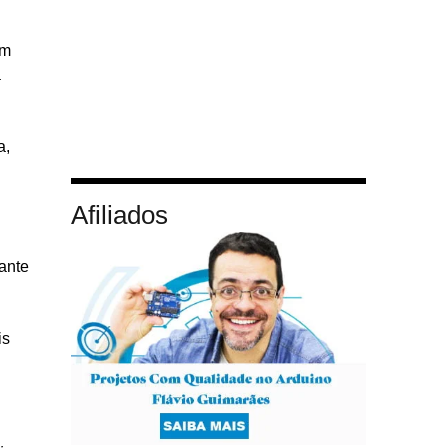
em
a
a,
Afiliados
ante
is