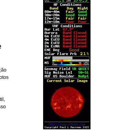
e
ção
otos
il,
sso