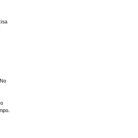
cisa
o
 No
ho
ampo.