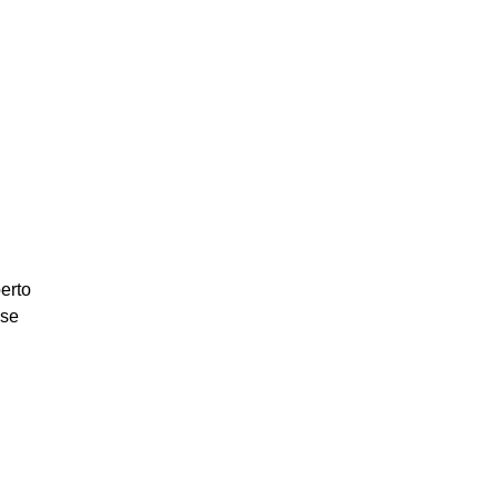
erto
sse