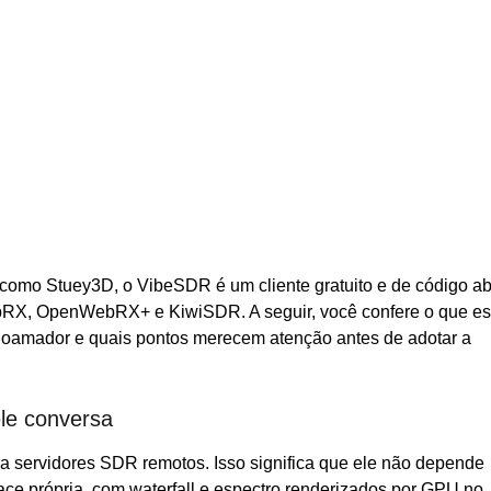
 como Stuey3D, o VibeSDR é um cliente gratuito e de código ab
RX, OpenWebRX+ e KiwiSDR. A seguir, você confere o que e
adioamador e quais pontos merecem atenção antes de adotar a
le conversa
a servidores SDR remotos. Isso significa que ele não depende
e própria, com waterfall e espectro renderizados por GPU no