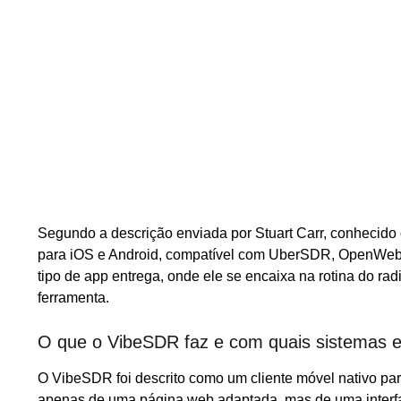
Segundo a descrição enviada por Stuart Carr, conhecido
para iOS e Android, compatível com UberSDR, OpenWeb
tipo de app entrega, onde ele se encaixa na rotina do r
ferramenta.
O que o VibeSDR faz e com quais sistemas e
O VibeSDR foi descrito como um cliente móvel nativo par
apenas de uma página web adaptada, mas de uma interfac