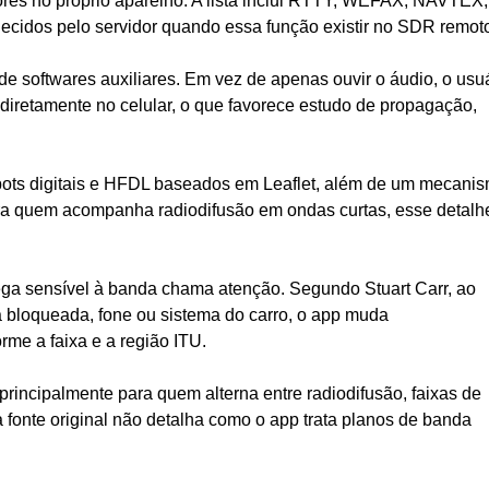
ores no próprio aparelho. A lista inclui RTTY, WEFAX, NAVTEX,
cidos pelo servidor quando essa função existir no SDR remot
de de softwares auxiliares. Em vez de apenas ouvir o áudio, o usu
diretamente no celular, o que favorece estudo de propagação,
ts digitais e HFDL baseados em Leaflet, além de um mecani
Para quem acompanha radiodifusão em ondas curtas, esse detalh
ega sensível à banda chama atenção. Segundo Stuart Carr, ao
la bloqueada, fone ou sistema do carro, o app muda
me a faixa e a região ITU.
rincipalmente para quem alterna entre radiodifusão, faixas de
 a fonte original não detalha como o app trata planos de banda