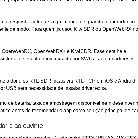
ual e resposta ao toque, algo importante quando o operador pre
idamente de modo. Para quem já usou KiwiSDR ou OpenWebRX n
SDR, OpenWebRX, OpenWebRX+ e KiwiSDR. Esse detalhe é
ossistema de escuta remota usado por SWLs, radioamadores e
orte a dongles RTL-SDR locais via RTL-TCP em iOS e Android.
or USB sem necessidade de instalar driver extra.
onsumo de bateria, taxa de amostragem disponível nem desempen
ático antes de recomendar o app como solução principal de c
or e ao ouvinte