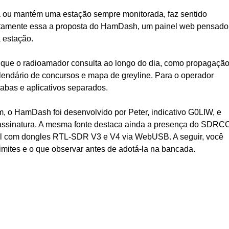
ou mantém uma estação sempre monitorada, faz sentido
exatamente essa a proposta do HamDash, um painel web pensado
 estação.
s que o radioamador consulta ao longo do dia, como propagação
lendário de concursos e mapa de greyline. Para o operador
, abas e aplicativos separados.
 o HamDash foi desenvolvido por Peter, indicativo G0LIW, e
u assinatura. A mesma fonte destaca ainda a presença do SDR
l com dongles RTL-SDR V3 e V4 via WebUSB. A seguir, você
limites e o que observar antes de adotá-la na bancada.