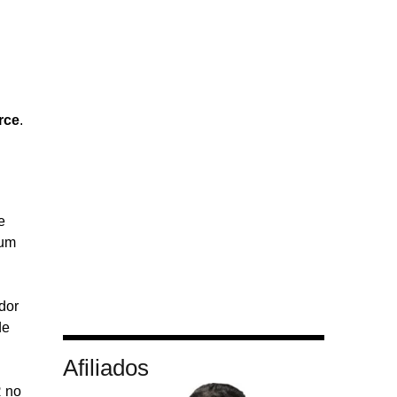
rce
.
e
 um
ador
de
Afiliados
R no