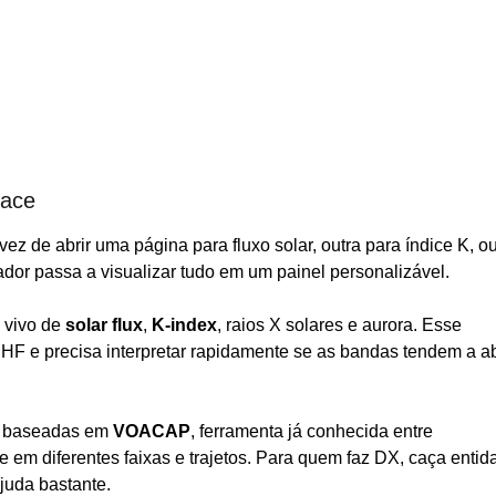
face
z de abrir uma página para fluxo solar, outra para índice K, ou
ador passa a visualizar tudo em um painel personalizável.
o vivo de
solar flux
,
K-index
, raios X solares e aurora. Esse
F e precisa interpretar rapidamente se as bandas tendem a abr
ão baseadas em
VOACAP
, ferramenta já conhecida entre
 em diferentes faixas e trajetos. Para quem faz DX, caça entid
ajuda bastante.