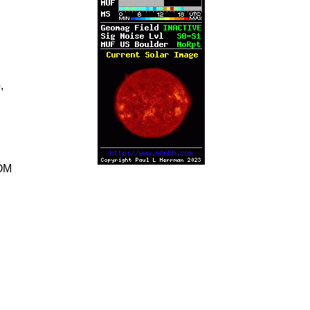
,
COM