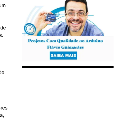
 um
ade
s.
do
ores
a,