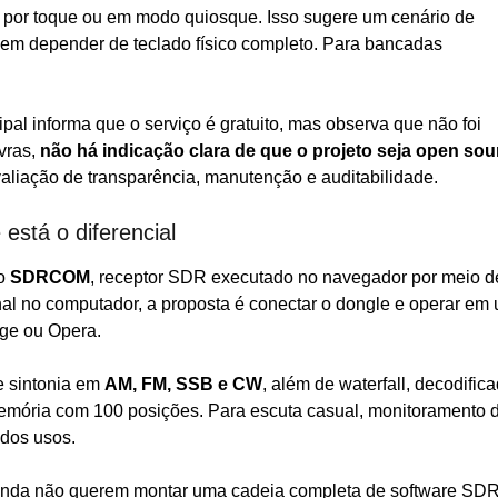
so por toque ou em modo quiosque. Isso sugere um cenário de
sem depender de teclado físico completo. Para bancadas
cipal informa que o serviço é gratuito, mas observa que não foi
vras,
não há indicação clara de que o projeto seja open sou
aliação de transparência, manutenção e auditabilidade.
tá o diferencial
 o
SDRCOM
, receptor SDR executado no navegador por meio d
l no computador, a proposta é conectar o dongle e operar em
ge ou Opera.
e sintonia em
AM, FM, SSB e CW
, além de waterfall, decodific
memória com 100 posições. Para escuta casual, monitoramento 
 dos usos.
 ainda não querem montar uma cadeia completa de software SD