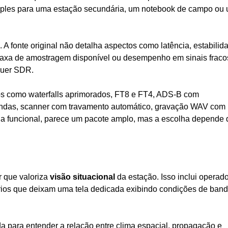
les para uma estação secundária, um notebook de campo ou
. A fonte original não detalha aspectos como latência, estabilid
taxa de amostragem disponível ou desempenho em sinais fraco
quer SDR.
s como waterfalls aprimorados, FT8 e FT4, ADS-B com
andas, scanner com travamento automático, gravação WAV com
a funcional, parece um pacote amplo, mas a escolha depende 
 que valoriza
visão situacional
da estação. Isso inclui operad
rios que deixam uma tela dedicada exibindo condições de band
ada para entender a relação entre clima espacial, propagação e