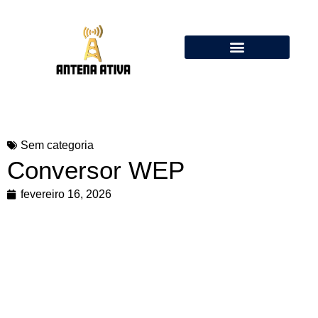
Calculadora de Antenas Online: Dipolo, Delta Loop, Flower Pot
Sem categoria
Conversor WEP
fevereiro 16, 2026