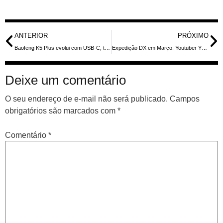
ANTERIOR
PRÓXIMO
Baofeng K5 Plus evolui com USB-C, tri-band e potência de até 10 W
Expedição DX em Março: Youtuber YT1AD e Amigos Rumo às Filipinas, Guam e Ilhas Marianas do Norte
Deixe um comentário
O seu endereço de e-mail não será publicado.
Campos
obrigatórios são marcados com
*
Comentário
*