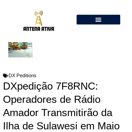
Calculadora de Antenas Online: Dipolo, Delta Loop, Flower Pot
DX Peditions
DXpedição 7F8RNC:
Operadores de Rádio
Amador Transmitirão da
Ilha de Sulawesi em Maio