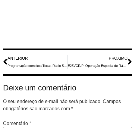
ANTERIOR
PRÓXIMO
Programação completa Texas Radio Shortwave — horários de junho 2026, onde ver a grade e como ouvir as transmissões curtas‑ondas
E25VCR/P: Operação Especial de Rádio DX em Chang Island (IOTA AS-125) em 14 de Maio de 2026
Deixe um comentário
O seu endereço de e-mail não será publicado.
Campos
obrigatórios são marcados com
*
Comentário
*