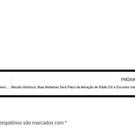
PRÓXI
DXpedição 7F8RNC: Operadores de Rádio Amador Transmitirão da Ilha de Sulawesi em Maio de 2026
rigatórios são marcados com
*