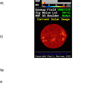
ke,
e)
ta
de