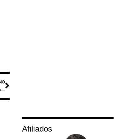
MO
Missão Histórica: Ilhas Andaman Será Palco de Ativação de Rádio DX e Encontro Internacional
Afiliados