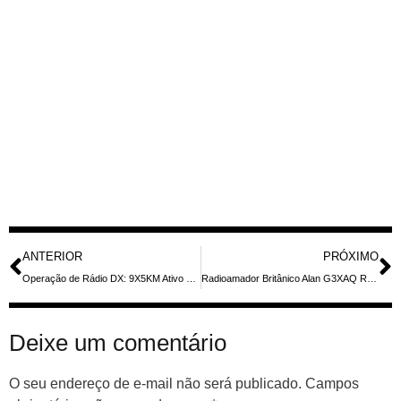
ANTERIOR
PRÓXIMO
Operação de Rádio DX: 9X5KM Ativo de Kigali, Ruanda em Junho de 2026
Radioamador Britânico Alan G3XAQ Retorna à Uganda como 5X1XA para Comunicações Globais
Deixe um comentário
O seu endereço de e-mail não será publicado.
Campos