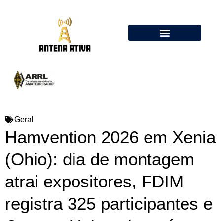
Calculadora de Antenas Online: Dipolo, Delta Loop, Flower Pot
Geral
Hamvention 2026 em Xenia
(Ohio): dia de montagem
atrai expositores, FDIM
registra 325 participantes e