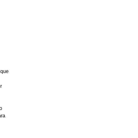
 que
r
o
ara