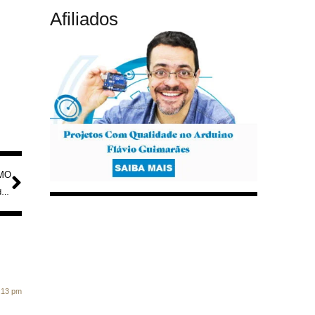
Afiliados
MO
Radioamador IW2NEF Transmitirá da República Dominicana em Fevereiro e Março de 2026
9:13 pm