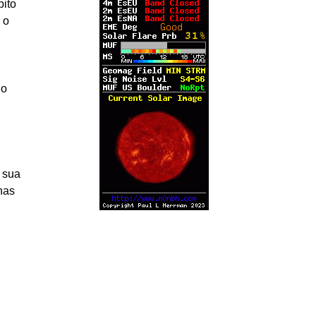
ito
 o
do
 sua
nas