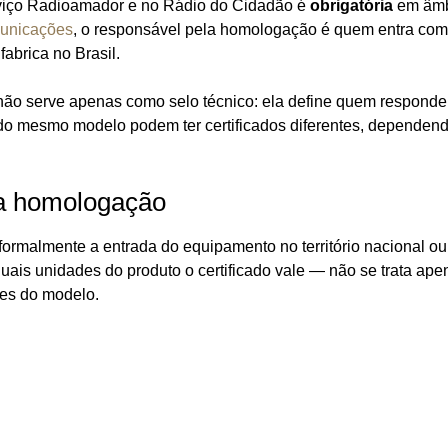
viço Radioamador e no Rádio do Cidadão é
obrigatória
em âmb
municações
, o responsável pela homologação é quem entra com
abrica no Brasil.
não serve apenas como selo técnico: ela define quem responde
 do mesmo modelo podem ter certificados diferentes, dependen
la homologação
ormalmente a entrada do equipamento no território nacional ou
uais unidades do produto o certificado vale — não se trata ape
es do modelo.