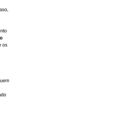
aso,
ento
ão
e os
 quem
ado