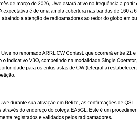
o mês de março de 2026, Uwe estará ativo na frequência a partir
. A expectativa é de uma ampla cobertura nas bandas de 160 a 6
traindo a atenção de radioamadores ao redor do globo em b
de Uwe no renomado ARRL CW Contest, que ocorrerá entre 21 e
b o indicativo V3O, competindo na modalidade Single Operator, 
rtunidade para os entusiastas de CW (telegrafia) estabelece
etição.
Uwe durante sua ativação em Belize, as confirmações de QSL
as através do endereço do colega EA5GL. Este é um procedime
mente registrados e validados pelos radioamadores.