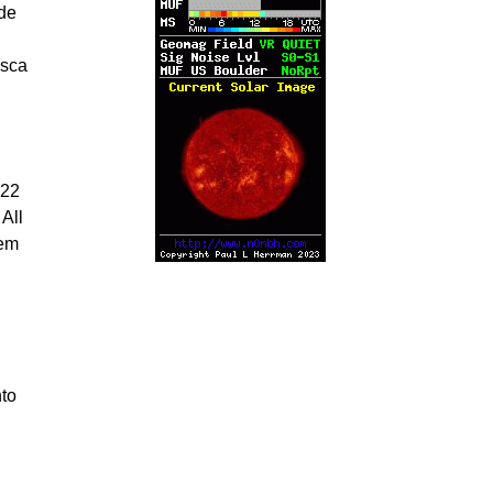
 de
usca
 22
All
rem
nto