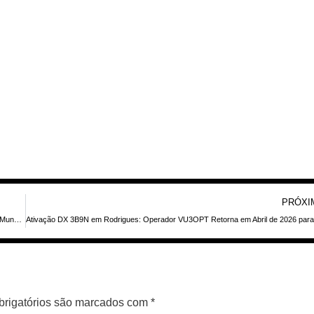
PRÓXI
IOTA 2026 Honour Roll: Conheça os Radioamadores que Alcançaram Destaque Mundial em Conquistas de Ilhas
rigatórios são marcados com
*