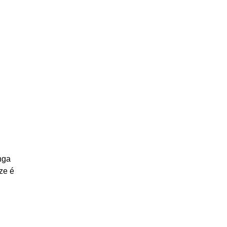
nga
ze é