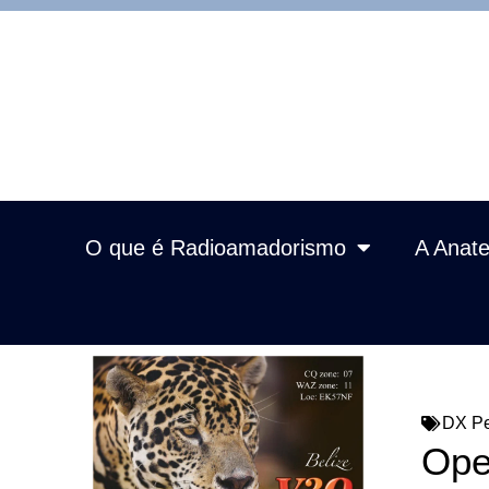
O que é Radioamadorismo
A Anate
DX Pe
Ope