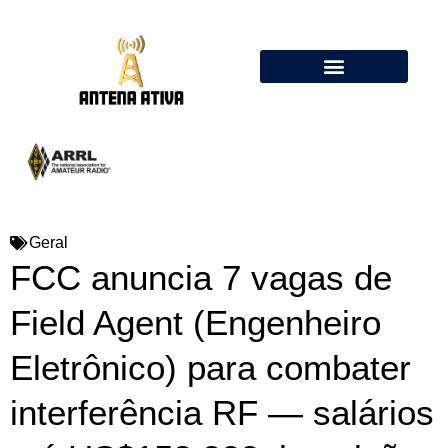
Calculadora de Antenas Online: Dipolo, Delta Loop, Flower Pot
Geral
FCC anuncia 7 vagas de
Field Agent (Engenheiro
Eletrônico) para combater
interferência RF — salários