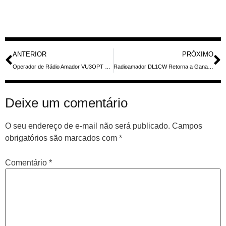
ANTERIOR
PRÓXIMO
Operador de Rádio Amador VU3OPT Transmite de Maurício como 3B8G em Frequências HF
Radioamador DL1CW Retorna a Gana como 9G5ZZ para o ARRL DX CW Contest
Deixe um comentário
O seu endereço de e-mail não será publicado.
Campos
obrigatórios são marcados com
*
Comentário
*