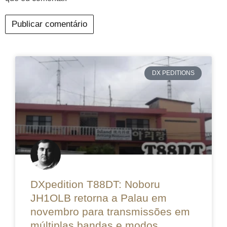
DX PEDITIONS
DXpedition T88DT: Noboru
JH1OLB retorna a Palau em
novembro para transmissões em
múltiplas bandas e modos