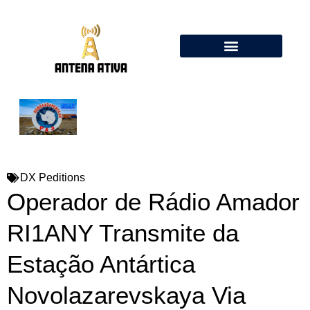
Calculadora de Antenas Online: Dipolo, Delta Loop, Flower Pot
DX Peditions
Operador de Rádio Amador
RI1ANY Transmite da
Estação Antártica
Novolazarevskaya Via