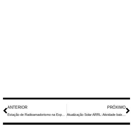
ANTERIOR
PRÓXIMO
Estação de Radioamadorismo na Exposição do Exército Brasileiro: No Galleria Shopping em Campinas
Atualização Solar ARRL: Atividade baixa com regiões 4414 e 4409 com risco de flares M/X; erupções previstas devem passar por trás da órbita da Terra (9–11 de abril de 2026)