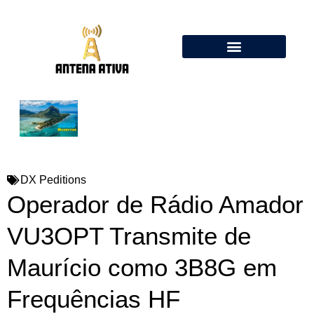
Calculadora de Antenas Online: Dipolo, Delta Loop, Flower Pot
DX Peditions
Operador de Rádio Amador
VU3OPT Transmite de
Maurício como 3B8G em
Frequências HF