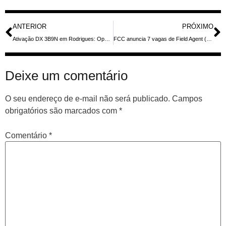
ANTERIOR
PRÓXIMO
Ativação DX 3B9N em Rodrigues: Operador VU3OPT Retorna em Abril de 2026 para Atividade em CW
FCC anuncia 7 vagas de Field Agent (Engenheiro Eletrônico) para combater interferência RF — salários até US$158.322, inscrições até 2/3/2026
Deixe um comentário
O seu endereço de e-mail não será publicado.
Campos
obrigatórios são marcados com
*
Comentário
*