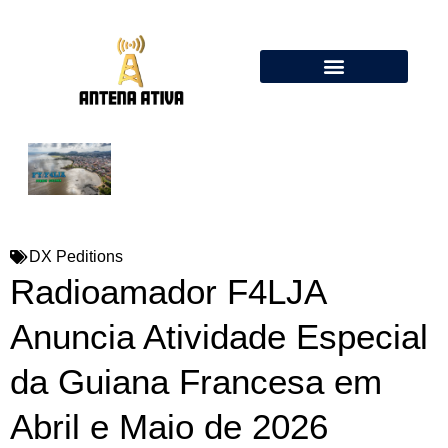
Calculadora de Antenas Online: Dipolo, Delta Loop, Flower Pot
DX Peditions
Radioamador F4LJA
Anuncia Atividade Especial
da Guiana Francesa em
Abril e Maio de 2026