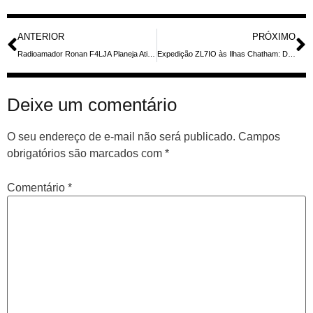
ANTERIOR
PRÓXIMO
Radioamador Ronan F4LJA Planeja Atividade Especial em Guadeloupe em Junho de 2026
Expedição ZL7IO às Ilhas Chatham: Desafios de Ruído e Novas Antenas em Busca de Contatos Globais
Deixe um comentário
O seu endereço de e-mail não será publicado.
Campos
obrigatórios são marcados com
*
Comentário
*