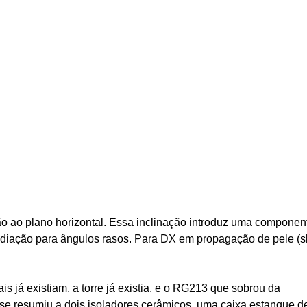
ção ao plano horizontal. Essa inclinação introduz uma componen
rradiação para ângulos rasos. Para DX em propagação de pele (sk
s já existiam, a torre já existia, e o RG213 que sobrou da
to se resumiu a dois isoladores cerâmicos, uma caixa estanque d