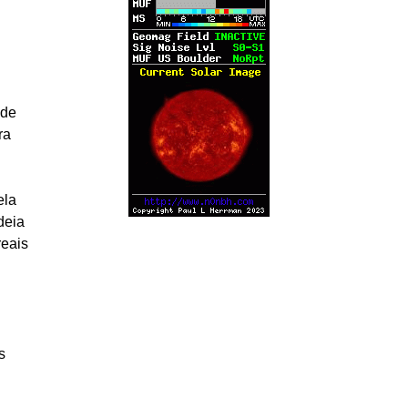
 de
ra
ela
deia
reais
s