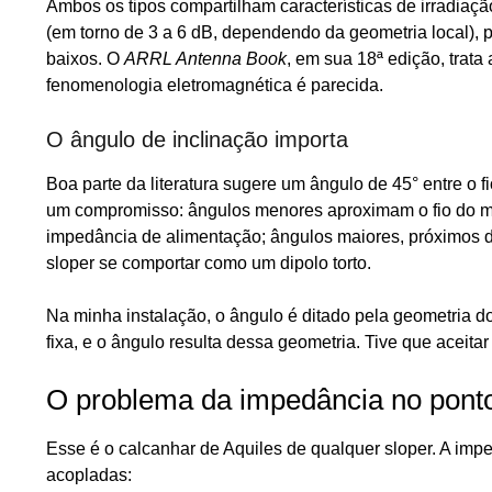
Ambos os tipos compartilham características de irradiaç
(em torno de 3 a 6 dB, dependendo da geometria local), p
baixos. O
ARRL Antenna Book
, em sua 18ª edição, trat
fenomenologia eletromagnética é parecida.
O ângulo de inclinação importa
Boa parte da literatura sugere um ângulo de 45° entre o fi
um compromisso: ângulos menores aproximam o fio do ma
impedância de alimentação; ângulos maiores, próximos da
sloper se comportar como um dipolo torto.
Na minha instalação, o ângulo é ditado pela geometria do e
fixa, e o ângulo resulta dessa geometria. Tive que aceitar
O problema da impedância no pont
Esse é o calcanhar de Aquiles de qualquer sloper. A imp
acopladas: