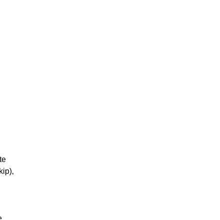
te
ip),
e