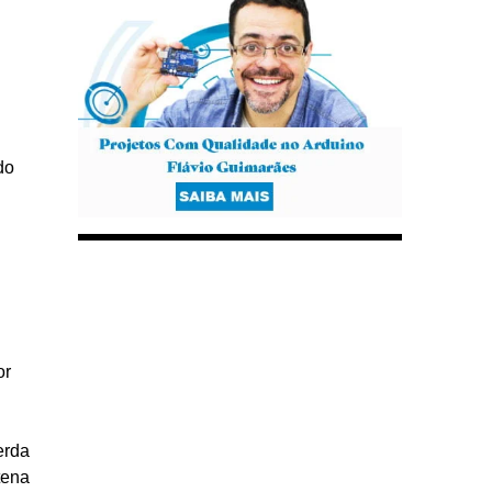
do
or
erda
tena