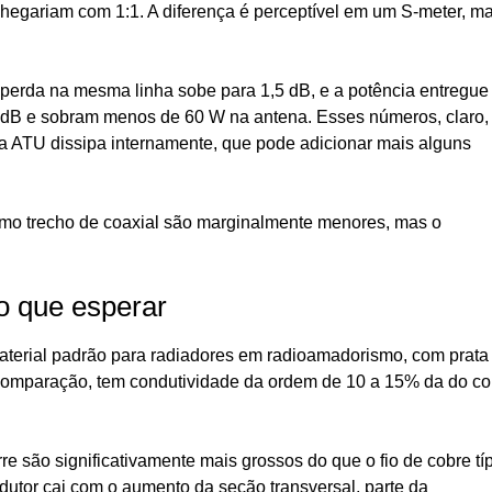
 chegariam com 1:1. A diferença é perceptível em um S-meter, m
perda na mesma linha sobe para 1,5 dB, e a potência entregue 
2 dB e sobram menos de 60 W na antena. Esses números, claro,
 ATU dissipa internamente, que pode adicionar mais alguns
mo trecho de coaxial são marginalmente menores, mas o
o que esperar
aterial padrão para radiadores em radioamadorismo, com prata
comparação, tem condutividade da ordem de 10 a 15% da do co
rre são significativamente mais grossos do que o fio de cobre tí
utor cai com o aumento da seção transversal, parte da