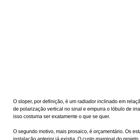
O sloper, por definição, é um radiador inclinado em rela
de polarização vertical no sinal e empurra o lóbulo de i
isso costuma ser exatamente o que se quer.
O segundo motivo, mais prosaico, é orçamentário. Os estai
instalação anterior já existia. O custo marginal do proje