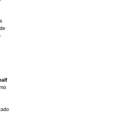
s
 de
e
half
omo
icado