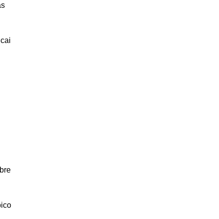
as
cai
bre
pico