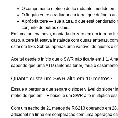
O comprimento elétrico do fio radiante, medido em 
O ângulo entre o radiador e a torre, que define o a
A própria torre — sua altura, o que está pendurado 
conjunto de outros estais.
Em uma antena nova, montada do zero em um terreno limp
caso, a torre já estava instalada com outras antenas, c
estai era fixo. Sobrou apenas uma variável de ajuste: o c
Aceitei desde o início que o SWR não ficaria em 1:1. A me
sabendo que uma ATU (antenna tuner) faria o casamento f
Quanto custa um SWR alto em 10 metros?
Essa é a pergunta que separa o sloper viável do sloper in
metro do que em HF baixo, e um SWR alto multiplica essa 
Com um trecho de 21 metros de RG213 operando em 28,
adicional na linha em comparação com uma operação casa