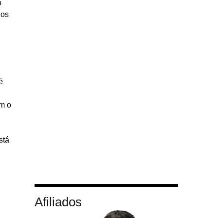
o
los
é
em o
stá
Afiliados