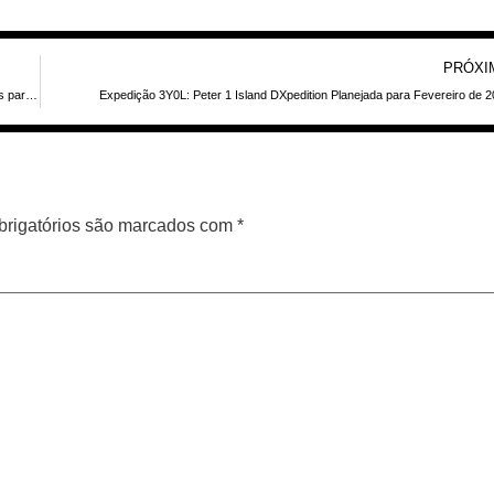
PRÓXI
DLARC, Ciclo Solar 25 e a venda da antiga estação da VOA em Delano: impactos para rádio amador, preservação digital e uso de 800 acres
Expedição 3Y0L: Peter 1 Island DXpedition Planejada para Fevereiro de 
rigatórios são marcados com
*