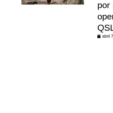
por 
ope
QS
abril 