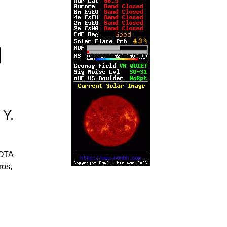
l
 Y.
IOTA
ros,