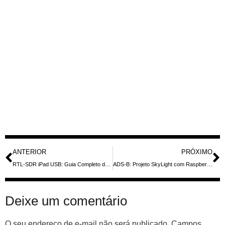
ANTERIOR
PRÓXIMO
RTL-SDR iPad USB: Guia Completo de Conexão e Usos
ADS-B: Projeto SkyLight com Raspberry Pi e SDR
Deixe um comentário
O seu endereço de e-mail não será publicado.
Campos