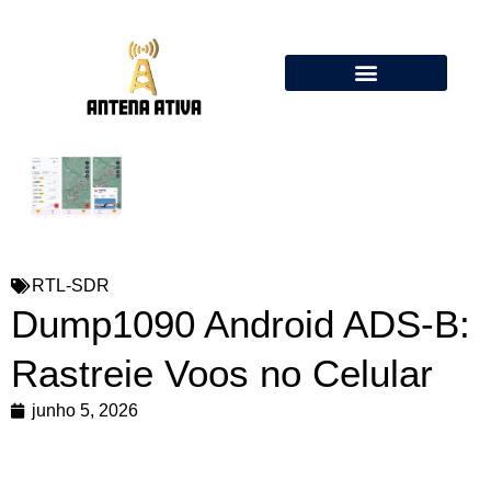
Calculadora de Antenas Online: Dipolo, Delta Loop, Flower Pot
RTL-SDR
Dump1090 Android ADS-B:
Rastreie Voos no Celular
junho 5, 2026