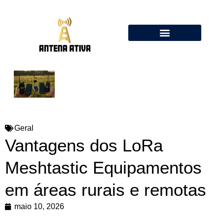
Calculadora de Antenas Online: Dipolo, Delta Loop, Flower Pot
Geral
Vantagens dos LoRa
Meshtastic Equipamentos
em áreas rurais e remotas
maio 10, 2026