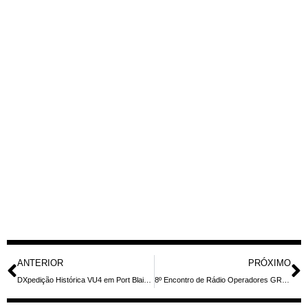
ANTERIOR
PRÓXIMO
DXpedição Histórica VU4 em Port Blair: Operadores de Rádio Amador da Ásia se Reúnem em Dezembro de 2026
8º Encontro de Rádio Operadores GRENO e Região reúne entusiastas em Nova Odessa