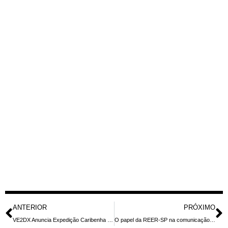
ANTERIOR
PRÓXIMO
VE2DX Anuncia Expedição Caribenha em 2026: Rádioamador Viajará por Múltiplas Ilhas
O papel da REER-SP na comunicação durante desastres naturais