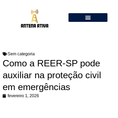
Calculadora de Antenas Online: Dipolo, Delta Loop, Flower Pot
Sem categoria
Como a REER-SP pode
auxiliar na proteção civil
em emergências
fevereiro 1, 2026