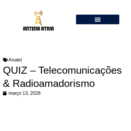
Calculadora de Antenas Online: Dipolo, Delta Loop, Flower Pot
Anatel
QUIZ – Telecomunicações
& Radioamadorismo
março 13, 2026