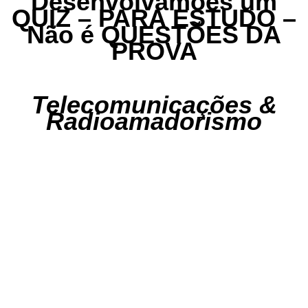
Desenvolvamoes um
QUIZ – PARA ESTUDO –
Não é QUESTÕES DA
PROVA
Telecomunicações &
Radioamadorismo