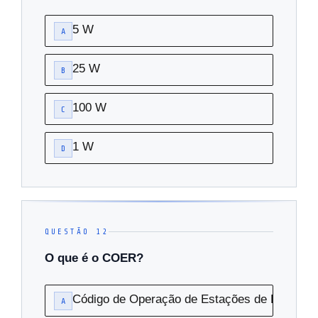
5 W
A
25 W
B
100 W
C
1 W
D
QUESTÃO 12
O que é o COER?
Código de Operação de Estações de Rádio
A