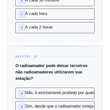
A cada 30 minutos
B
A cada hora
C
A cada 2 horas
D
QUESTÃO 18
O radioamador pode deixar terceiros
não radioamadores utilizarem sua
estação?
Não, é estritamente proibido por qualquer mot
A
Sim, desde que o radioamador esteja present
B