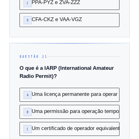
PPA-PYZ e ZVA-ZZZ
C
CFA-CKZ e VAA-VGZ
D
QUESTÃO 21
O que é a IARP (International Amateur
Radio Permit)?
Uma licença permanente para operar em todo
A
Uma permissão para operação temporária de r
B
Um certificado de operador equivalente ao CO
C