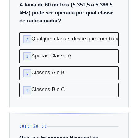
A faixa de 60 metros (5.351,5 a 5.366,5
kHz) pode ser operada por qual classe
de radioamador?
Qualquer classe, desde que com baixa potênc
A
Apenas Classe A
B
Classes A e B
C
Classes B e C
D
QUESTÃO 10
Qual é a Frequência Nacional de